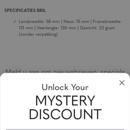
SPECIFICATIES BRIL
Lensbreedte: 58 mm | Neus: 15 mm | Framebreedte:
131 mm | Veerlengte: 130 mm | Gewicht: 23 gram
(zonder verpakking)
Meld u aan om nieuwsbrieven, speciale
aanbiedingen en kortingsbonnen te
Unlock Your
ontvangen
MYSTERY
Vul uw email adres in en schrijf u in!
DISCOUNT
Subscribe