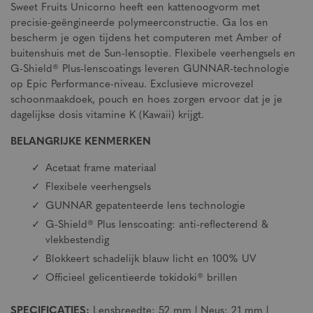
Sweet Fruits Unicorno heeft een kattenoogvorm met
precisie-geëngineerde polymeerconstructie. Ga los en
bescherm je ogen tijdens het computeren met Amber of
buitenshuis met de Sun-lensoptie. Flexibele veerhengsels en
G-Shield® Plus-lenscoatings leveren GUNNAR-technologie
op Epic Performance-niveau. Exclusieve microvezel
schoonmaakdoek, pouch en hoes zorgen ervoor dat je je
dagelijkse dosis vitamine K (Kawaii) krijgt.
BELANGRIJKE KENMERKEN
Acetaat frame materiaal
Flexibele veerhengsels
GUNNAR gepatenteerde lens technologie
G-Shield® Plus lenscoating: anti-reflecterend &
vlekbestendig
Blokkeert schadelijk blauw licht en 100% UV
Officieel gelicentieerde tokidoki® brillen
SPECIFICATIES:
Lensbreedte: 52 mm | Neus: 21 mm |