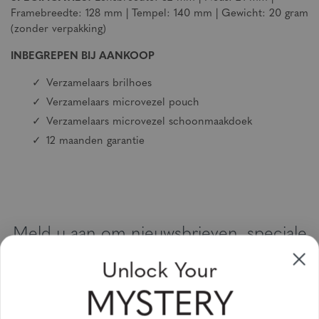
Framebreedte: 128 mm | Tempel: 140 mm | Gewicht: 20 gram
(zonder verpakking)
INBEGREPEN BIJ AANKOOP
Verzamelaars brilhoes
Verzamelaars microvezel pouch
Verzamelaars microvezel schoonmaakdoek
12 maanden garantie
Meld u aan om nieuwsbrieven, speciale
aanbiedingen en kortingsbonnen te
Unlock Your
ontvangen
MYSTERY
Vul uw email adres in en schrijf u in!