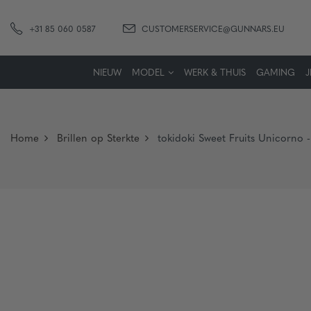
+31 85 060 0587
CUSTOMERSERVICE@GUNNARS.EU
NIEUW
MODEL
WERK & THUIS
GAMING
Home
Brillen op Sterkte
tokidoki Sweet Fruits Unicorno -