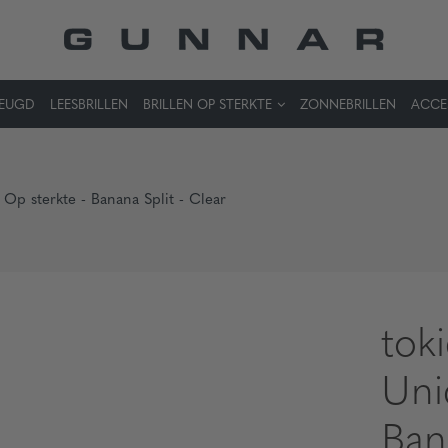
JEUGD
LEESBRILLEN
BRILLEN OP STERKTE
ZONNEBRILLEN
ACCE
 Op sterkte - Banana Split - Clear
tok
Uni
Ban