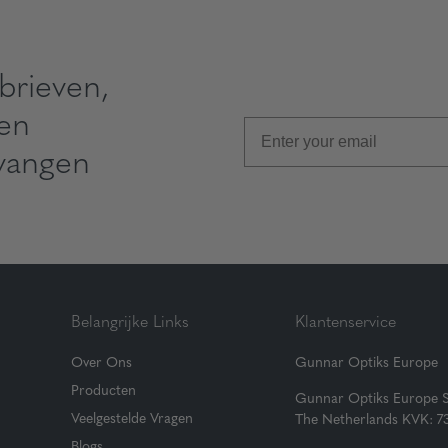
brieven,
 en
vangen
Belangrijke Links
Klantenservice
Over Ons
Gunnar Optiks Europe
Producten
Gunnar Optiks Europe 
Veelgestelde Vragen
The Netherlands KVK: 
Blogs