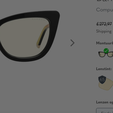
Comput
£272,97
Shipping 
Montuurk
Lenstint:
Lenzen op