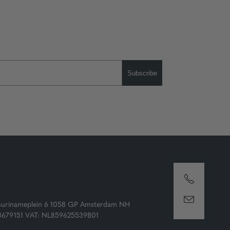
Subscribe
Surinameplein 6 1058 GP Amsterdam NH
73679151 VAT: NL859625539B01