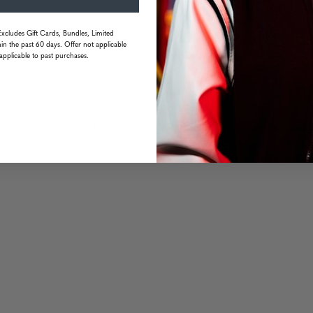
Excludes Gift Cards, Bundles, Limited
in the past 60 days. Offer not applicable
applicable to past purchases.
estendig
breedte: 128 mm | Tempel: 140 mm | Gewicht: 20 gram (zonder v