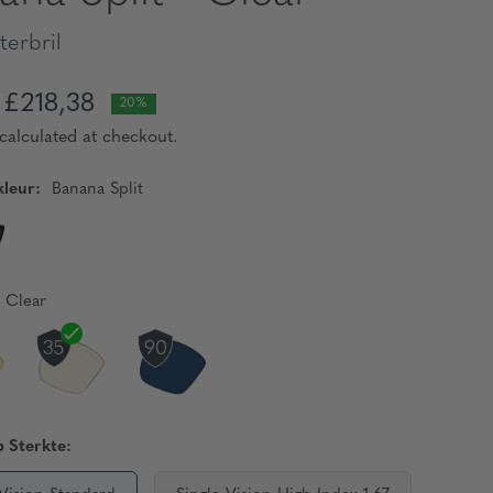
erbril
£218,38
20%
calculated at checkout.
leur:
Banana Split
Clear
 Sterkte: