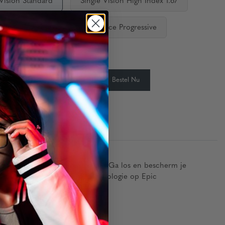
 Vision Standard
Single Vision High Index 1.67
ediate Progressive
Distance Progressive
aarheid:
Op Voorraad
-
+
Bestel Nu
eid:
ngineerde polymeerconstructie. Ga los en bescherm je
scoatings leveren GUNNAR-technologie op Epic
(Kawaii) krijgt.