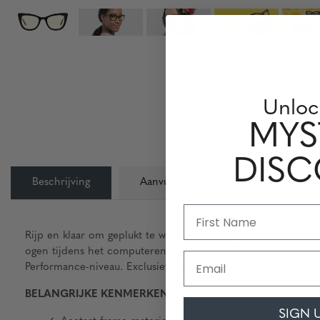
Unloc
MYS
DIS
Beschrijving
Aanvullende Informatie
Len
Rijp en klaar om geplukt te worden, de tokidoki x GUNNAR 
ogen tijdens het computeren met Amber of buitenshuis met 
Email
Performance-niveau. Exclusieve microvezel schoonmaakdoek, p
BELANGRIJKE KENMERKEN
SIGN 