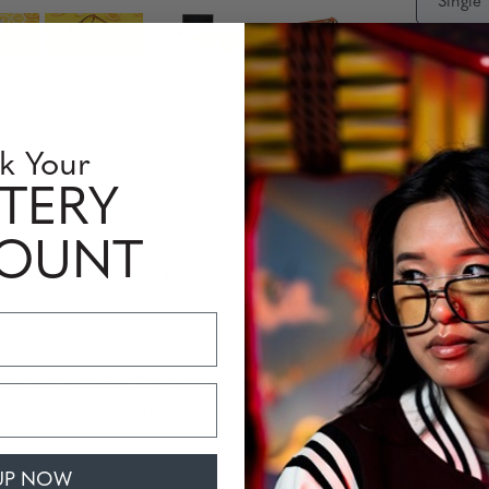
Single
Interm
Beschikb
k Your
Hoeveelh
TERY
COUNT
s Informatie
Perfomance Level
Sweet Fruits Unicorno heeft een kattenoogvorm met precisie-geë
de Sun-lensoptie. Flexibele veerhengsels en G-Shield® Plus-len
ouch en hoes zorgen ervoor dat je je dagelijkse dosis vitamine K 
UP NOW