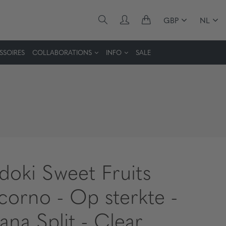
GBP
NL
SSOIRES
COLLABORATIONS
INFO
SALE
idoki Sweet Fruits
corno - Op sterkte -
ana Split - Clear