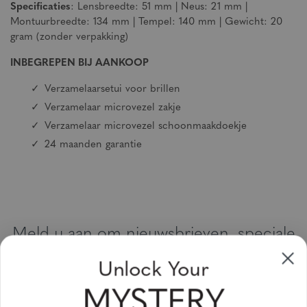
Specificaties
: Lensbreedte: 51 mm | Neus: 21 mm |
Montuurbreedte: 134 mm | Tempel: 140 mm | Gewicht: 20
gram (zonder verpakking)
INBEGREPEN BIJ AANKOOP
Verzamelaarsetui voor brillen
Verzamelaar microvezel zakje
Verzamelaar microvezel schoonmaakdoekje
24 maanden garantie
Meld u aan om nieuwsbrieven, speciale
aanbiedingen en kortingsbonnen te
Unlock Your
ontvangen
MYSTERY
Vul uw email adres in en schrijf u in!