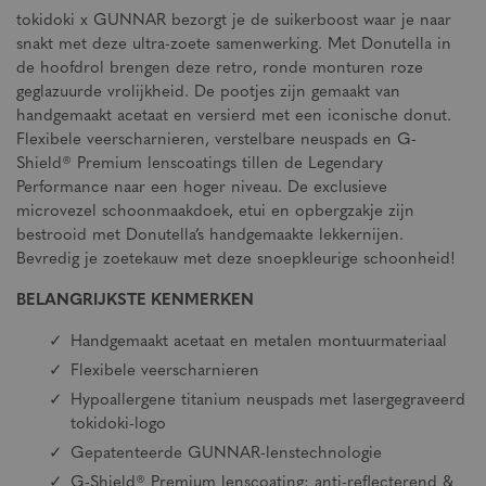
tokidoki x GUNNAR bezorgt je de suikerboost waar je naar
snakt met deze ultra-zoete samenwerking. Met Donutella in
de hoofdrol brengen deze retro, ronde monturen roze
geglazuurde vrolijkheid. De pootjes zijn gemaakt van
handgemaakt acetaat en versierd met een iconische donut.
Flexibele veerscharnieren, verstelbare neuspads en G-
Shield® Premium lenscoatings tillen de Legendary
Performance naar een hoger niveau. De exclusieve
microvezel schoonmaakdoek, etui en opbergzakje zijn
bestrooid met Donutella’s handgemaakte lekkernijen.
Bevredig je zoetekauw met deze snoepkleurige schoonheid!
BELANGRIJKSTE KENMERKEN
Handgemaakt acetaat en metalen montuurmateriaal
Flexibele veerscharnieren
Hypoallergene titanium neuspads met lasergegraveerd
tokidoki-logo
Gepatenteerde GUNNAR-lenstechnologie
G-Shield® Premium lenscoating: anti-reflecterend &