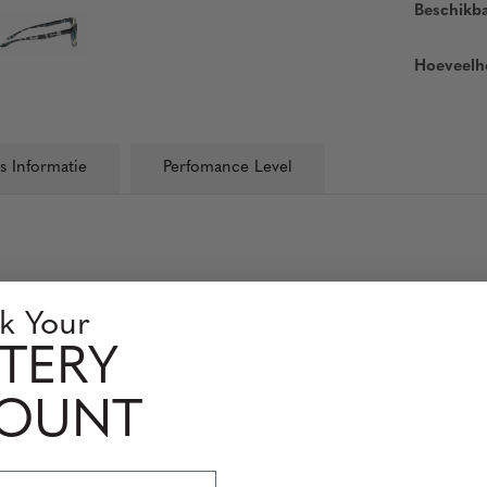
Beschikb
Hoeveelh
s Informatie
Perfomance Level
uterbrillen die speciaal zijn ontworpen voor kinderen en tieners
k Your
cht blokkeert, verblinding vermindert en droge ogen helpt voork
TERY
of thuis.
COUNT