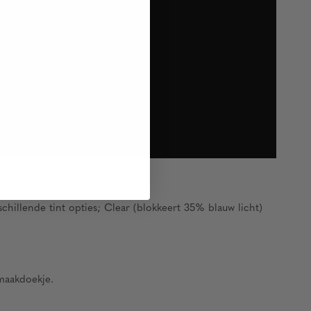
illende tint opties; Clear (blokkeert 35% blauw licht)
maakdoekje.