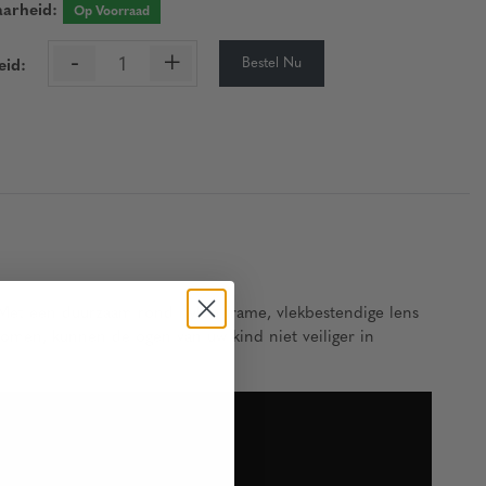
aarheid:
Op Voorraad
-
+
Bestel Nu
eid:
. Met een duurzaam rond nylon frame, vlekbestendige lens
omen, kunnen de ogen van uw kind niet veiliger in