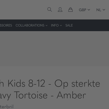
GBP
NL
SSOIRES
COLLABORATIONS
INFO
SALE
h Kids 8-12 - Op sterkte
avy Tortoise - Amber
erbril