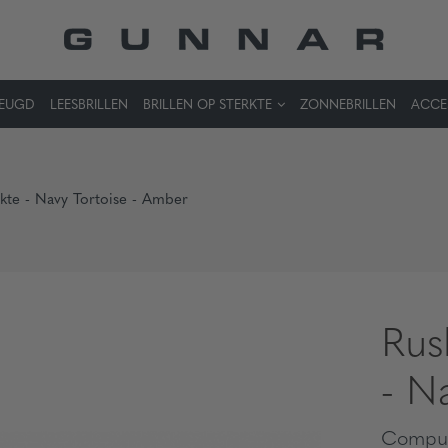
JEUGD
LEESBRILLEN
BRILLEN OP STERKTE
ZONNEBRILLEN
ACCE
rkte - Navy Tortoise - Amber
Rus
- N
Comput