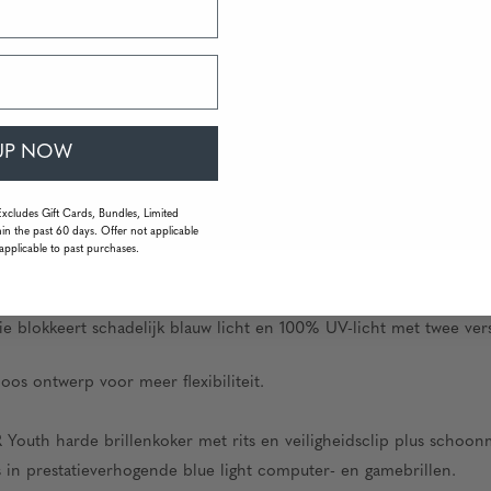
UP NOW
Excludes Gift Cards, Bundles, Limited
in the past 60 days. Offer not applicable
applicable to past purchases.
lokkeert schadelijk blauw licht en 100% UV-licht met twee versch
oos ontwerp voor meer flexibiliteit.
th harde brillenkoker met rits en veiligheidsclip plus schoon
 prestatieverhogende blue light computer- en gamebrillen.