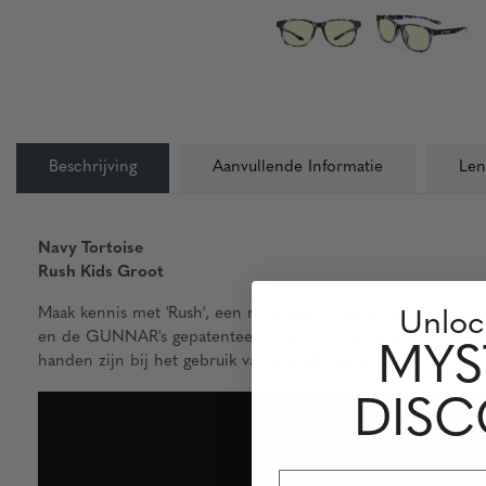
Beschrijving
Aanvullende Informatie
Len
Navy Tortoise
Rush Kids Groot
Maak kennis met 'Rush', een modieuze nieuwe stijl van comp
Unloc
en de GUNNAR's gepatenteerde lenstechnologie, die blauw li
MYS
handen zijn bij het gebruik van digitale apparaten op school 
DIS