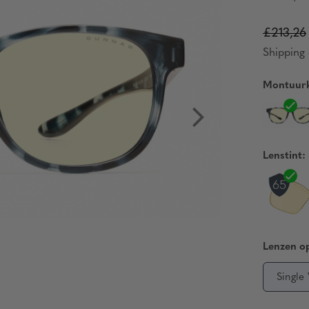
£213,26
Shipping 
Montuurk
Lenstint:
Lenzen op
Single