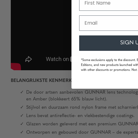
Email
SIGN 
*Some exclusions apply to the discount. 
Editions, and new products launched with
with other discounts or promotions. Not 
BELANGRIJKSTE KENMERKEN
De door artsen aanbevolen GUNNAR lens technologie b
en Amber (blokkeert 65% blauw licht).
Stijlvol en duurzaam rond nylon frame met scharnierl
Lens bevat antireflectie- en vlekbestendige coatings.
Glazen worden geleverd met een premium GUNNAR You
Ontworpen en gebouwd door GUNNAR – de experts in