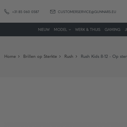
+31 85 060 0587
CUSTOMERSERVICE@GUNNARS.EU
NIEUW
MODEL
WERK & THUIS
GAMING
Home
Brillen op Sterkte
Rush
Rush Kids 8-12 - Op ste