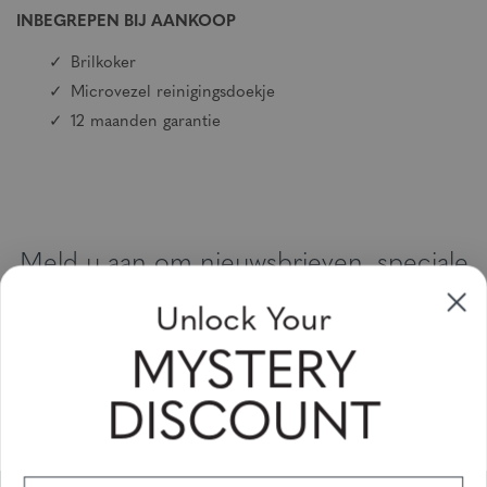
INBEGREPEN BIJ AANKOOP
Brilkoker
Microvezel reinigingsdoekje
12 maanden garantie
Meld u aan om nieuwsbrieven, speciale
aanbiedingen en kortingsbonnen te
Unlock Your
ontvangen
MYSTERY
Vul uw email adres in en schrijf u in!
DISCOUNT
Subscribe