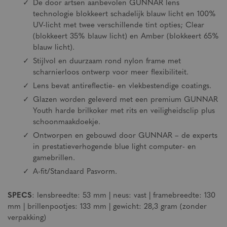
De door artsen aanbevolen GUNNAR lens
technologie blokkeert schadelijk blauw licht en 100%
UV-licht met twee verschillende tint opties; Clear
(blokkeert 35% blauw licht) en Amber (blokkeert 65%
blauw licht).
Stijlvol en duurzaam rond nylon frame met
scharnierloos ontwerp voor meer flexibiliteit.
Lens bevat antireflectie- en vlekbestendige coatings.
Glazen worden geleverd met een premium GUNNAR
Youth harde brilkoker met rits en veiligheidsclip plus
schoonmaakdoekje.
Ontworpen en gebouwd door GUNNAR – de experts
in prestatieverhogende blue light computer- en
gamebrillen.
A-fit/Standaard Pasvorm.
SPECS
: lensbreedte: 53 mm | neus: vast | framebreedte: 130
mm | brillenpootjes: 133 mm | gewicht: 28,3 gram (zonder
verpakking)