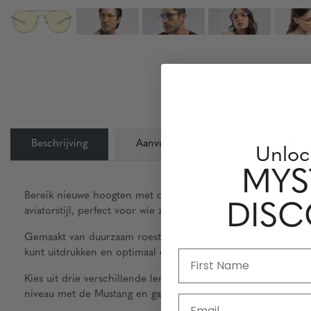
Beschrijving
Aanvullende Informatie
Len
Unloc
MYS
Bereik nieuwe hoogten met de Mustang – een opvallende t
DIS
aviatorstijl, perfect voor wie zowel stijl als functionaliteit zoek
Gemaakt van duurzaam roestvrij staal, biedt de Mustang een 
kunt uitdrukken en optimaal comfort kunt ervaren.
Kies uit drie verschillende lenstinten: Amber voor extra con
niveau met de Mustang en ga vol vertrouwen op avontuur!
Email