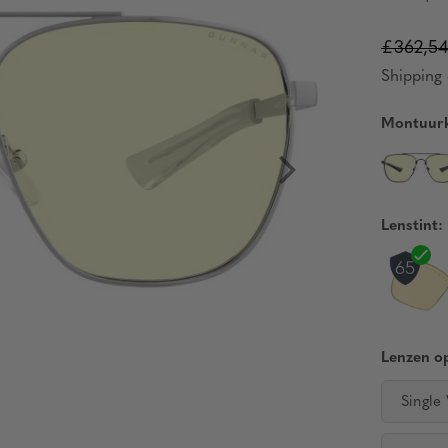
£362,54
Shipping 
Montuurk
Lenstint:
Lenzen op
Single