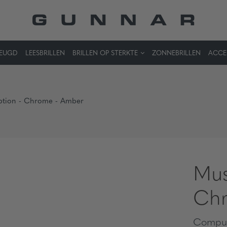
JEUGD
LEESBRILLEN
BRILLEN OP STERKTE
ZONNEBRILLEN
ACCE
iption - Chrome - Amber
Mus
Chr
Comput