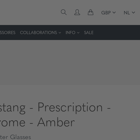
GBP
NL
SSOIRES
COLLABORATIONS
INFO
SALE
tang - Prescription -
ome - Amber
er Glasses