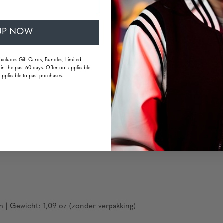
UP NOW
m
Excludes Gift Cards, Bundles, Limited
ndig
in the past 60 days. Offer not applicable
applicable to past purchases.
 | Gewicht: 1,09 oz (zonder verpakking)