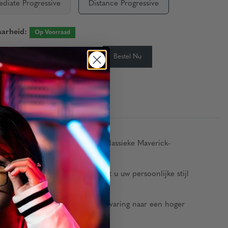
ediate Progressive
Distance Progressive
aarheid:
Op Voorraad
-
+
Bestel Nu
eid:
edt een eigentijdse twist op de klassieke Maverick-
 Onyx, Chroom en Goud – zodat u uw persoonlijke stijl
nomstandigheden. Til uw brillenervaring naar een hoger