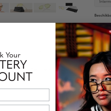
Interm
Beschikb
Hoeveelh
s Informatie
Perfomance Level
k Your
TERY
oevoeging aan onze
Flight Deck Collection
. Dit navigator-model bi
COUNT
t.
lichtgewicht maar stevige pasvorm. Beschikbaar in drie kleuren –
trast, Clear voor dagelijks gebruik of Sun-tint voor heldere buite