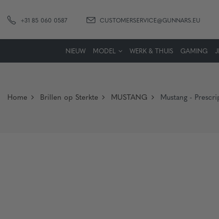
+31 85 060 0587
CUSTOMERSERVICE@GUNNARS.EU
NIEUW
MODEL
WERK & THUIS
GAMING
Home
Brillen op Sterkte
MUSTANG
Mustang - Prescr