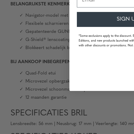
BELANGRIJKSTE KENMERKEN
Navigator-model met roestvrijstalen frame
SIGN 
Flexibele scharnieren voor een comfortabele pasvor
Gepatenteerde GUNNAR-lenstechnologie
*Some exclusions apply to the discount. 
G-Shield® lenscoating: anti-reflecterend & vlekbeste
Editions, and new products launched with
with other discounts or promotions. Not 
Blokkeert schadelijk blauw licht en 100% UV-straling
BIJ AANKOOP INBEGREPEN
Quad-Fold etui
Microvezel opbergzakje
Microvezel schoonmaakdoekje
12 maanden garantie
SPECIFICATIES BRIL
Lensbreedte: 56 mm | Neusbrug: 17 mm | Veerlengte: 140 mm