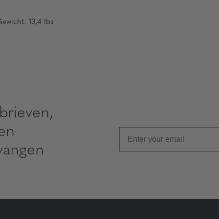
Gewicht: 13,4 lbs
brieven,
 en
vangen