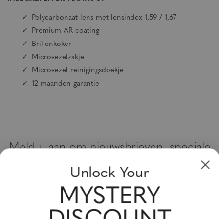
Polycarbonaat lens met lensindex 1,59
/ 1,67
Premium AR-coating
Brillenkoker
Microvezelzakje
Microvezel reinigingsdoekje
12 maanden garantie
Meld u aan om nieuwsbrieven, speciale
aanbiedingen en kortingsbonnen te
Unlock Your
ontvangen
MYSTERY
Vul uw email adres in en schrijf u in!
Subscribe