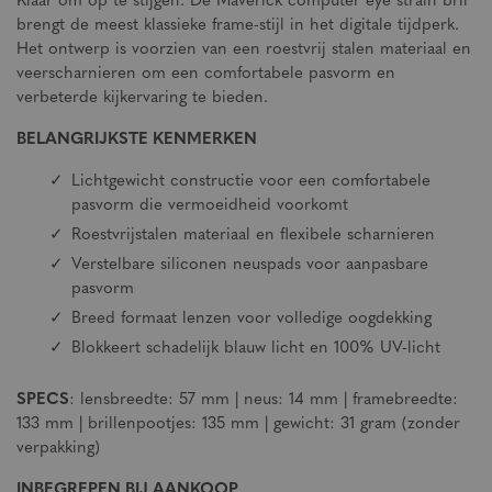
Klaar om op te stijgen. De Maverick computer eye strain bril
brengt de meest klassieke frame-stijl in het digitale tijdperk.
Het ontwerp is voorzien van een roestvrij stalen materiaal en
veerscharnieren om een comfortabele pasvorm en
verbeterde kijkervaring te bieden.
BELANGRIJKSTE KENMERKEN
Lichtgewicht constructie voor een comfortabele
pasvorm die vermoeidheid voorkomt
Roestvrijstalen materiaal en flexibele scharnieren
Verstelbare siliconen neuspads voor aanpasbare
pasvorm
Breed formaat lenzen voor volledige oogdekking
Blokkeert schadelijk blauw licht en 100% UV-licht
SPECS
: lensbreedte: 57 mm | neus: 14 mm | framebreedte:
133 mm | brillenpootjes: 135 mm | gewicht: 31 gram (zonder
verpakking)
INBEGREPEN BIJ AANKOOP