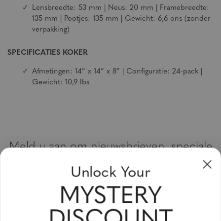
Lensbreedte: 53 mm | Neus: 20 mm | Framebreedte:
135 mm | Pootjes: 135 mm | Gewicht: 6,6 ons (zonder
verpakking)
SPECIFICATIES KOKER
Afmetingen: 14” x 14” x 8” | Configuratie: 24-pack |
Gewicht: 10,9 lbs
Meld u aan om nieuwsbrieven, speciale
aanbiedingen en kortingsbonnen te
Unlock Your
ontvangen
MYSTERY
Vul uw email adres in en schrijf u in!
DISCOUNT
Subscribe