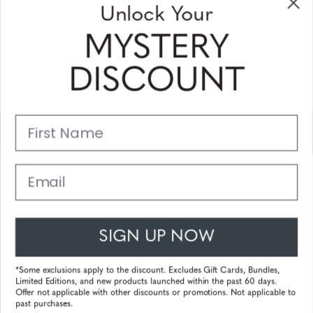
Unlock Your
ontvangen
MYSTERY
Vul uw email adres in en schrijf u in!
DISCOUNT
Subscribe
First Name
Support
Belangrijke Links
Email
Klantenservice
SIGN UP NOW
© 2025 Gunnar Optiks. All Rights Reserved. The World Leader in
Computer Eyewear and Blue Light Lens Technology.
*Some exclusions apply to the discount. Excludes Gift Cards, Bundles,
Limited Editions, and new products launched within the past 60 days.
Powered by
Tecframe ERP
Offer not applicable with other discounts or promotions. Not applicable to
past purchases.