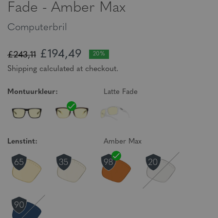
Fade - Amber Max
Computerbril
£194,49
£243,11
20%
Shipping calculated at checkout.
Montuurkleur:
Latte Fade
Lenstint:
Amber Max