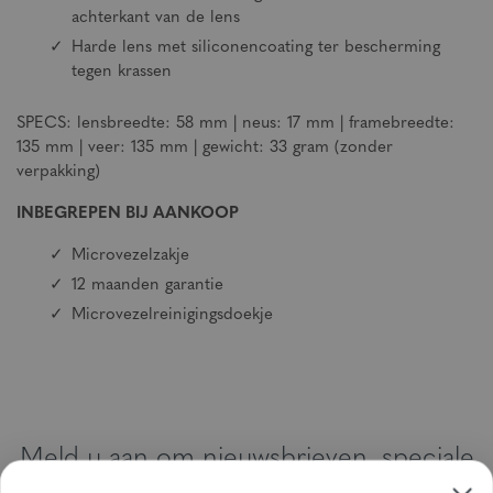
achterkant van de lens
Harde lens met siliconencoating ter bescherming
tegen krassen
SPECS: lensbreedte: 58 mm | neus: 17 mm | framebreedte:
135 mm | veer: 135 mm | gewicht: 33 gram (zonder
verpakking)
INBEGREPEN BIJ AANKOOP
Microvezelzakje
12 maanden garantie
Microvezelreinigingsdoekje
Meld u aan om nieuwsbrieven, speciale
aanbiedingen en kortingsbonnen te