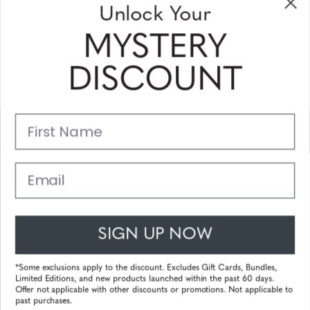
Unlock Your
ontvangen
MYSTERY
Vul uw email adres in en schrijf u in!
DISCOUNT
Subscribe
First Name
Support
Belangrijke Links
Email
Klantenservice
SIGN UP NOW
© 2025 Gunnar Optiks. All Rights Reserved. The World Leader in
Computer Eyewear and Blue Light Lens Technology.
*Some exclusions apply to the discount. Excludes Gift Cards, Bundles,
Limited Editions, and new products launched within the past 60 days.
Powered by
Tecframe ERP
Offer not applicable with other discounts or promotions. Not applicable to
past purchases.