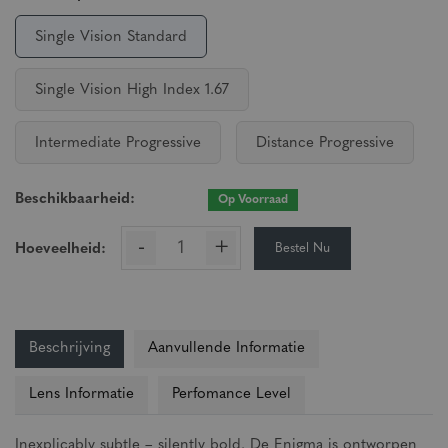
Single Vision Standard
Single Vision High Index 1.67
Intermediate Progressive
Distance Progressive
Beschikbaarheid:
Op Voorraad
-
+
Bestel Nu
Hoeveelheid:
Beschrijving
Aanvullende Informatie
Lens Informatie
Perfomance Level
Inexplicably subtle – silently bold. De Enigma is ontworpen