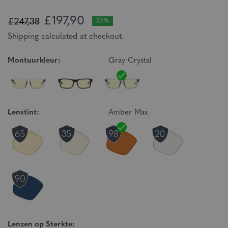
£197,90
£247,38
20%
Shipping calculated at checkout.
Montuurkleur:
Gray Crystal
Lenstint:
Amber Max
Lenzen op Sterkte: