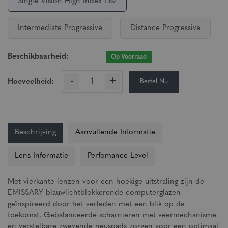
Single Vision High Index 1.67
Intermediate Progressive
Distance Progressive
Beschikbaarheid:
Op Voorraad
-
+
Bestel Nu
Hoeveelheid:
Beschrijving
Aanvullende Informatie
Lens Informatie
Perfomance Level
Met vierkante lenzen voor een hoekige uitstraling zijn de
EMISSARY blauwlichtblokkerende computerglazen
geïnspireerd door het verleden met een blik op de
toekomst. Gebalanceerde scharnieren met veermechanisme
en verstelbare zwevende neuspads zorgen voor een optimaal