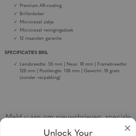
Premium AR-coating
Brillenkoker
Microvezel zakje
Microvezel reinigingsdoek
12 maanden garantie
SPECIFICATIES BRIL
Lensbreedte: 55 mm | Neus: 18 mm | Framebreedte:
128 mm | Pootlengte: 138 mm | Gewicht: 18 gram
(zonder verpakking)
Meld u aan om nieuwsbrieven, speciale
aanbiedingen en kortingsbonnen te
Unlock Your
ontvangen