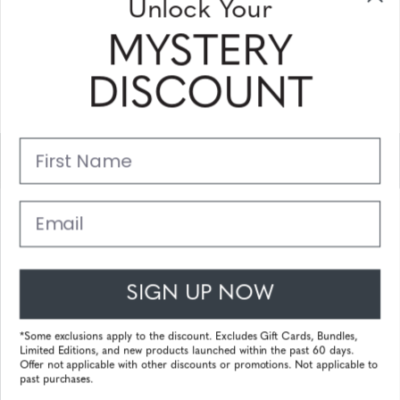
Unlock Your
ontvangen
MYSTERY
Vul uw email adres in en schrijf u in!
DISCOUNT
Subscribe
First Name
Support
Belangrijke Links
Email
Klantenservice
SIGN UP NOW
© 2025 Gunnar Optiks. All Rights Reserved. The World Leader in
Computer Eyewear and Blue Light Lens Technology.
*Some exclusions apply to the discount. Excludes Gift Cards, Bundles,
Limited Editions, and new products launched within the past 60 days.
Powered by
Tecframe ERP
Offer not applicable with other discounts or promotions. Not applicable to
past purchases.