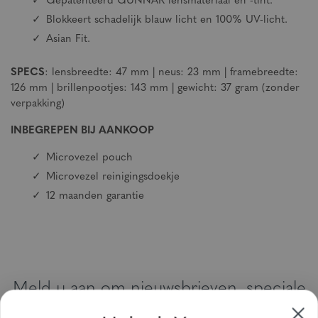
Gepatenteerd GUNNAR lensmateriaal en -tint.
Blokkeert schadelijk blauw licht en 100% UV-licht.
Asian Fit.
SPECS
: lensbreedte: 47 mm | neus: 23 mm | framebreedte:
126 mm | brillenpootjes: 143 mm | gewicht: 37 gram (zonder
verpakking)
INBEGREPEN BIJ AANKOOP
Microvezel pouch
Microvezel reinigingsdoekje
12 maanden garantie
Meld u aan om nieuwsbrieven, speciale
aanbiedingen en kortingsbonnen te