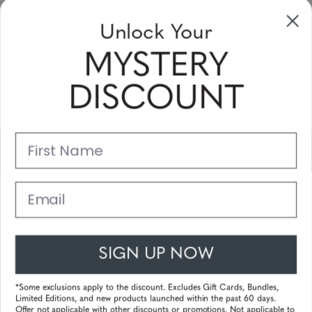
aanbiedingen en kortingsbonnen te
Unlock Your
ontvangen
MYSTERY
Vul uw email adres in en schrijf u in!
DISCOUNT
Subscribe
First Name
Support
Belangrijke Links
Email
Klantenservice
SIGN UP NOW
© 2025 Gunnar Optiks. All Rights Reserved. The World Leader in
Computer Eyewear and Blue Light Lens Technology.
*Some exclusions apply to the discount. Excludes Gift Cards, Bundles,
Limited Editions, and new products launched within the past 60 days.
Powered by
Tecframe ERP
Offer not applicable with other discounts or promotions. Not applicable to