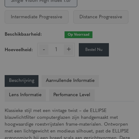
Single Vision High Index 1.67
Intermediate Progressive
Distance Progressive
Beschikbaarheid:
Op Voorraad
-
+
Bestel Nu
Hoeveelheid:
Beschrijving
Aanvullende Informatie
Lens Informatie
Perfomance Level
Klassieke stijl met een vintage twist – de ELLIPSE
blauwlichtfilter computerglazen zijn handgemaakt met
hoogwaardige roestvrijstalen frame-materialen. Ontworpen
met een lichtgewicht en modieus silhouet, past de ELLIPSE
ergonomisch bij een breed scala aan gezichtsvormen. Deze