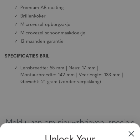
Premium AR-coating
Brillenkoker
Microvezel opbergzakje
Microvezel schoonmaakdoekje
12 maanden garantie
SPECIFICATIES BRIL
Lensbreedte: 55 mm | Neus: 17 mm |
Montuurbreedte: 142 mm | Veerlengte: 133 mm |
Gewicht: 21 gram (zonder verpakking)
Meld u aan om nieuwsbrieven, speciale
aanbiedingen en kortingsbonnen te
Unlock Your