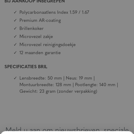
BIJ AANKOOP INBEGREPEN
Polycarbonaatlens Index 1.59 / 1.67
Premium AR-coating
Brillenkoker
Microvezel zakje
Microvezel reinigingsdoekje
12 maanden garantie
SPECIFICATIES BRIL
Lensbreedte: 50 mm | Neus: 19 mm |
Montuurbreedte: 128 mm | Pootlengte: 140 mm |
Gewicht: 23 gram (zonder verpakking)
Meld u aan om nieuwsbrieven, speciale