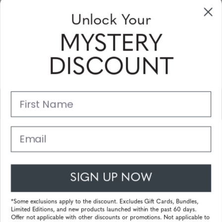
aanbiedingen en kortingsbonnen te
Unlock Your
ontvangen
MYSTERY
Vul uw email adres in en schrijf u in!
DISCOUNT
Subscribe
First Name
Support
Belangrijke Links
Email
Klantenservice
SIGN UP NOW
© 2025 Gunnar Optiks. All Rights Reserved. The World Leader in
Computer Eyewear and Blue Light Lens Technology.
*Some exclusions apply to the discount. Excludes Gift Cards, Bundles,
Limited Editions, and new products launched within the past 60 days.
Powered by
Tecframe ERP
Offer not applicable with other discounts or promotions. Not applicable to