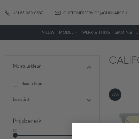
+31 85 060 0587
CUSTOMERSERVICE@GUNNARS.EU
NIEUW
MODEL
WERK & THUIS
GAMING
CALIF
Montuurkleur
Beach Blue
20%
Lenstint
Prijsbereik
£0
£500