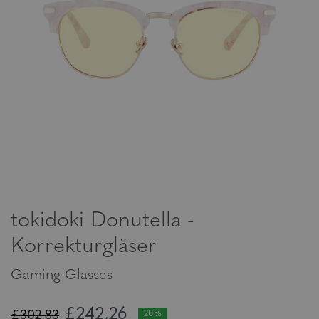
tokidoki Donutella -
Korrekturgläser
Gaming Glasses
£242,26
£302,83
20%