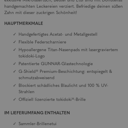
exklusive Mikrofasertuch, Beutel und Etui sind mit Donutellas
handgemachten Leckereien verziert. Befriedige deinen süßen
Zahn mit dieser zuckrigen Schönheit!
HAUPTMERKMALE
Handgefertigtes Acetat- und Metallgestell
Flexible Federscharniere
Hypoallergene Titan-Nasenpads mit lasergraviertem
tokidoki-Logo
Patentierte GUNNAR-Glastechnologie
G-Shield® Premium-Beschichtung: entspiegelt &
schmutzabweisend
Blockiert schädliches Blaulicht und 100 % UV-
Strahlen
Offiziell lizenzierte tokidoki®-Brille
IM LIEFERUMFANG ENTHALTEN
Sammler-Brillenetui