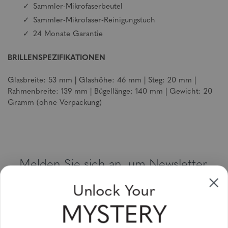
Sammler-Mikrofaserbeutel
Sammler-Mikrofaser-Reinigungstuch
24 Monate Garantie
BRILLENSPEZIFIKATIONEN
Glasbreite: 53 mm | Glashöhe: 46 mm | Steg: 20 mm |
Rahmenbreite: 139 mm | Bügellänge: 140 mm | Gewicht: 20
Gramm (ohne Verpackung)
Melden Sie sich an, um Newsletter,
Sonderangebote und Gutscheine zu
Unlock Your
erhalten
MYSTERY
Bitte geben Sie Ihre E-Mail Adresse ein und abonnieren Sie!