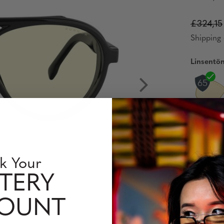
£324,15
Shipping 
Linsentö
Korrektur
Single
k Your
TERY
Interm
COUNT
Verfügbar