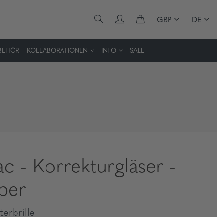
GBP
DE
BEHÖR
KOLLABORATIONEN
INFO
SALE
ac - Korrekturgläser -
ber
erbrille