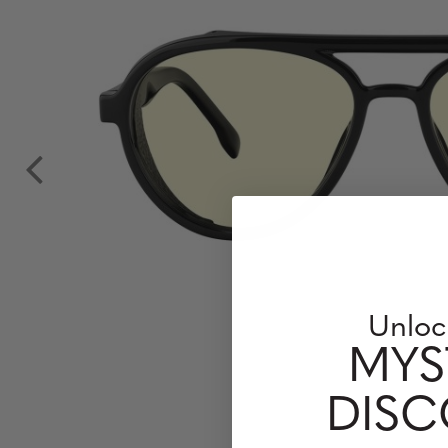
Unloc
MYS
DIS