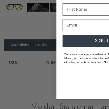
Email
SIGN 
Zusätzliche Information
Perfomance Level
*Some exclusions apply to the discount. 
Editions, and new products launched with
with other discounts or promotions. Not 
SKU:
GUN-TAL-00101-SVS
Melden Sie sich an, u