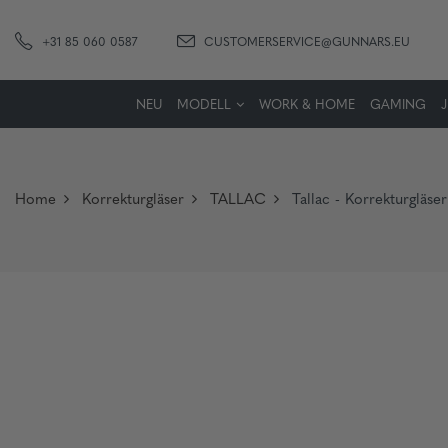
+31 85 060 0587
CUSTOMERSERVICE@GUNNARS.EU
NEU
MODELL
WORK & HOME
GAMING
Home
Korrekturgläser
TALLAC
Tallac - Korrekturgläse