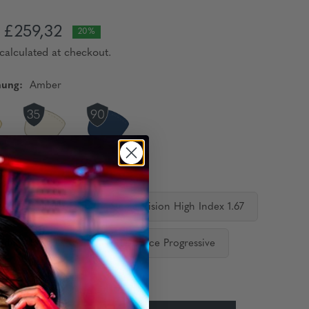
£259,32
20%
calculated at checkout.
nung:
Amber
gläser:
 Vision Standard
Single Vision High Index 1.67
ediate Progressive
Distance Progressive
keit:
Auf Lager