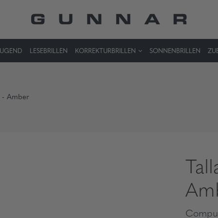
JUGEND
LESEBRILLEN
KORREKTURBRILLEN
SONNENBRILLEN
ZU
r - Amber
Tall
Am
Comput