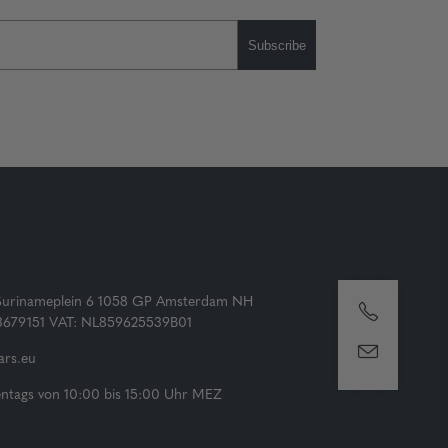
Subscribe
Surinameplein 6 1058 GP Amsterdam NH
73679151 VAT: NL859625539B01
rs.eu
tags von 10:00 bis 15:00 Uhr MEZ