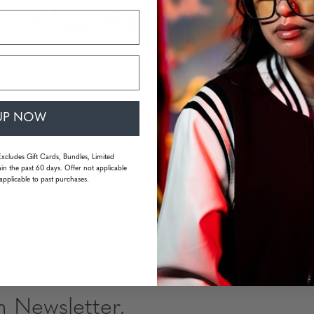
Menge:
UP NOW
Excludes Gift Cards, Bundles, Limited
in the past 60 days. Offer not applicable
applicable to past purchases.
m Newsletter,