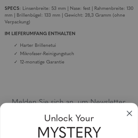
SPECS
: Linsenbreite: 53 mm | Nase: fest | Rahmenbreite: 130
mm | Brillenbügel: 133 mm | Gewicht: 28,3 Gramm (ohne
Verpackung)
IM LIEFERUMFANG ENTHALTEN
Harter Brillenetui
Mikrofaser-Reinigungstuch
12-monatige Garantie
Melden Sie sich an, um Newsletter,
Sonderangebote und Gutscheine zu
Unlock Your
erhalten
MYSTERY
Bitte geben Sie Ihre E-Mail Adresse ein und abonnieren Sie!