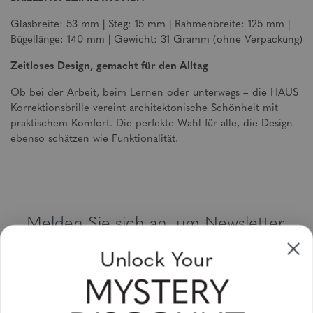
Glasbreite: 53 mm | Steg: 15 mm | Rahmenbreite: 125 mm |
Bügellänge: 140 mm | Gewicht: 31 Gramm (ohne Verpackung)
Zeitloses Design, gemacht für den Alltag
Ob bei der Arbeit, beim Lernen oder unterwegs – die HAUS
Korrektionsbrille vereint architektonische Schönheit mit
praktischem Komfort. Die perfekte Wahl für alle, die Design
ebenso schätzen wie Funktionalität.
Melden Sie sich an, um Newsletter,
Sonderangebote und Gutscheine zu
Unlock Your
erhalten
MYSTERY
Bitte geben Sie Ihre E-Mail Adresse ein und abonnieren Sie!