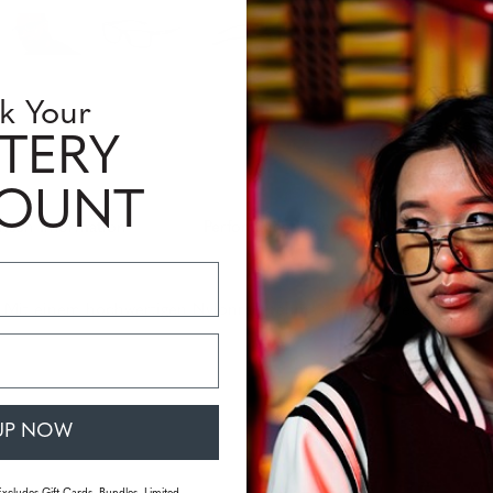
Interm
Verfügbar
k Your
Menge:
TERY
COUNT
insen Information
Perfomance Level
 Mit einem hochwertigen Nylonrahmenmaterial, der rechteckigen
UP NOW