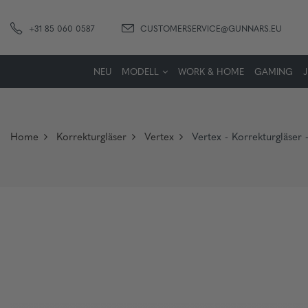
+31 85 060 0587
CUSTOMERSERVICE@GUNNARS.EU
NEU
MODELL
WORK & HOME
GAMING
Home
Korrekturgläser
Vertex
Vertex - Korrekturgläser