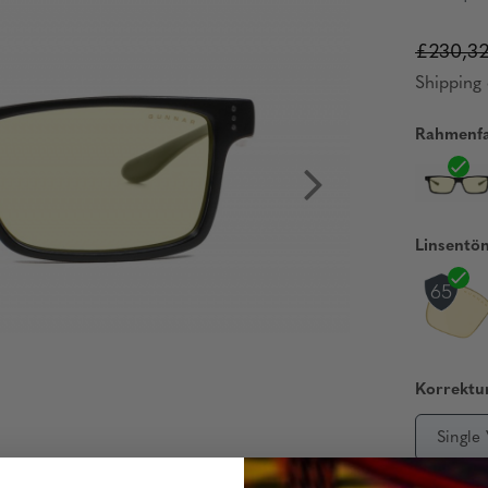
£230,3
Shipping 
Rahmenfa
Linsentö
Korrektur
Single