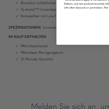
*Some exclusions apply to the discount. 
Blockiert schädliches blaues Licht und 100 % UV
Editions, and new products launched with
with other discounts or promotions. Not 
G-shield™-Linsenbeschichtung: beidseitig entspiegel
Kompatibel mit Low Bridge Fit
SPEZIFIKATIONEN
: Linsenbreite: 55 mm | Linsenhöhe: 33
IM KAUF ENTHALTEN
Mikrofaserbeutel
Mikrofaser-Reinigungstuch
12 Monate Garantie
Melden Sie sich an, u