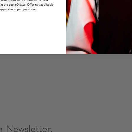
Excludes Gift Cards, Bundles, Limited
in the past 60 days. Offer not applicable
applicable to past purchases.
t
 mm | Nase: 16 mm | Rahmenbreite: 136 mm | Bügel: 133 mm | Ge
m Newsletter,