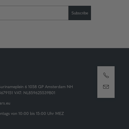
Subscribe
Surinameplein 6 1058 GP Amsterdam NH
73679151 VAT: NL859625539B01
rs.eu
tags von 10:00 bis 15:00 Uhr MEZ