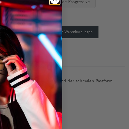
ediate Progressive
Distance Progressive
keit:
Auf Lager
-
+
In den Warenkorb legen
 Form, der festen Nasenkante und der schmalen Passform