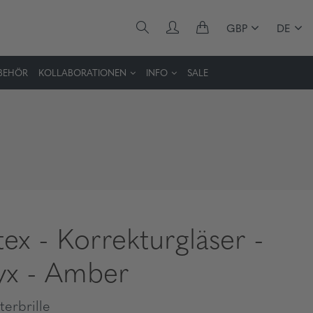
GBP
DE
BEHÖR
KOLLABORATIONEN
INFO
SALE
tex - Korrekturgläser -
x - Amber
erbrille