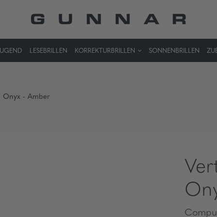
JUGEND
LESEBRILLEN
KORREKTURBRILLEN
SONNENBRILLEN
ZU
 - Onyx - Amber
Ver
Ony
Comput