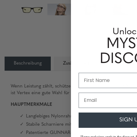
Unloc
MYS
DIS
Beschreibung
Zusätzliche Information
L
Wenn Leistung zählt, schützen Sie Ihre Augen mit GUNNAR.
ist Vertex eine gute Wahl für kleine, schmale Gesichter.
Email
HAUPTMERKMALE
Langlebiges Nylonrahmenmaterial
SIGN 
Stabile Scharniere mit mehreren Zylindern
Patentierte GUNNAR-Linsentechnologie