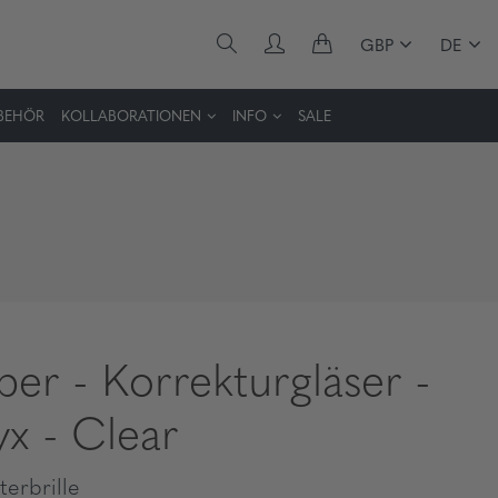
GBP
DE
BEHÖR
KOLLABORATIONEN
INFO
SALE
per - Korrekturgläser -
x - Clear
erbrille