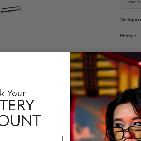
Interm
Verfügbar
Menge:
insen Information
Perfomance Level
gel, ein einteiliges Frontdesign und austauschbare Sockets, ideal
k Your
es Gestell sofort, sobald Sie es aufsetzen. Verstellbare Silikon-Na
TERY
ch hochfesten, kohlenstoffarmen Stahl und polymer-injizierte Ko
COUNT