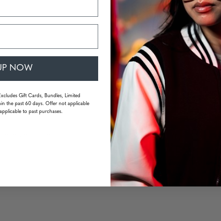
UP NOW
Excludes Gift Cards, Bundles, Limited
in the past 60 days. Offer not applicable
applicable to past purchases.
t
seite der Linse