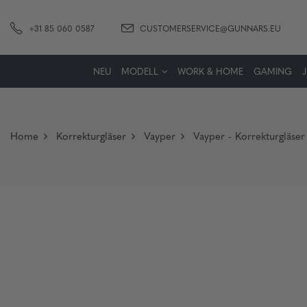
+31 85 060 0587
CUSTOMERSERVICE@GUNNARS.EU
NEU
MODELL
WORK & HOME
GAMING
Home
Korrekturgläser
Vayper
Vayper - Korrekturgläser