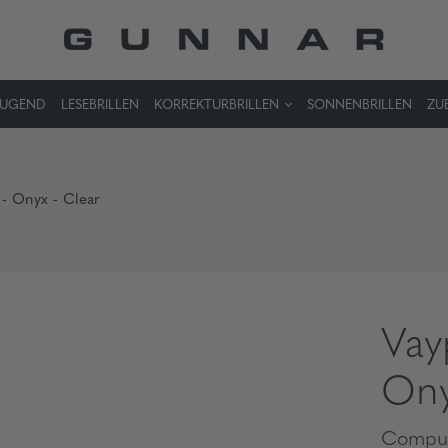
JUGEND
LESEBRILLEN
KORREKTURBRILLEN
SONNENBRILLEN
ZU
 - Onyx - Clear
Vay
Ony
Comput