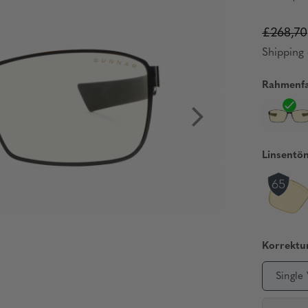
£268,70
Shipping 
Rahmenfa
Linsentö
Korrektur
Single