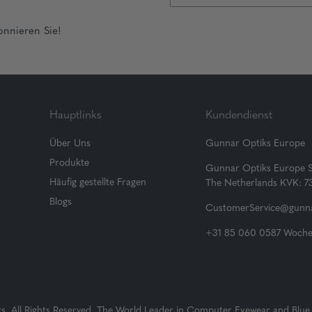
onnieren Sie!
Hauptlinks
Kundendienst
Über Uns
Gunnar Optiks Europe
Produkte
Gunnar Optiks Europe 
Häufig gestellte Fragen
The Netherlands KVK: 
Blogs
CustomerService@gunna
+31 85 060 0587 Wochen
 All Rights Reserved. The World Leader in Computer Eyewear and Blue 