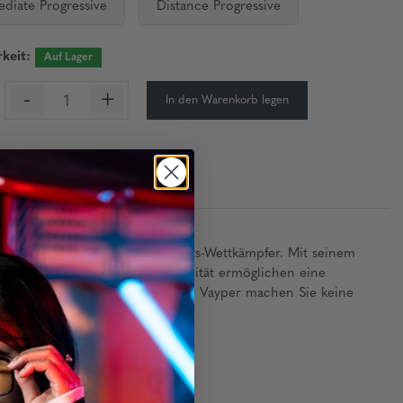
ediate Progressive
Distance Progressive
keit:
Auf Lager
-
+
In den Warenkorb legen
 für die anspruchsvollsten eSports-Wettkämpfer. Mit seinem
senpads und strukturelle Flexibilität ermöglichen eine
mponenten gewährleistet. Mit der Vayper machen Sie keine