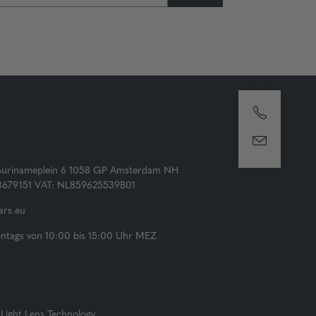
Surinameplein 6 1058 GP Amsterdam NH
73679151 VAT: NL859625539B01
rs.eu
tags von 10:00 bis 15:00 Uhr MEZ
Light Lens Technology.