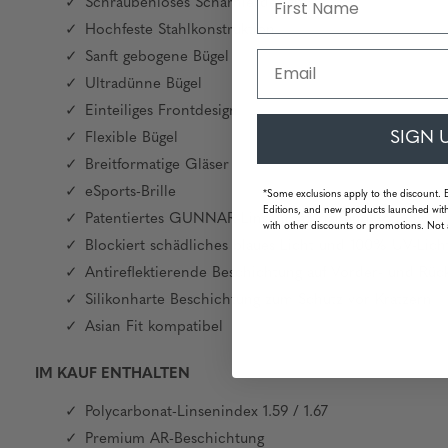
Schraubenloses Scharnierdesign
Hochfeste Stahlkonstruktion
Email
Sanft gebogene Bügel
Ultradünne Bügel
Einteiliges Frontdesign
SIGN 
Flexible Bügel
Breitformatige Gläser
eSports-Brille
*Some exclusions apply to the discount. 
Editions, and new products launched with
Patentiertes GUNNAR-Linsenmaterial und Tönung
with other discounts or promotions. Not 
Blockiert schädliches blaues Licht und 100% UV-Lich
Antireflektierende Beschichtung auf Vorder- und Rück
Silikonharte Beschichtung zum Schutz vor Kratzern
Asian Fit kompatibel
IM KAUF ENTHALTEN
Polycarbonat-Linsenindex 1.59 / 1.67
Premium AR-Beschichtung