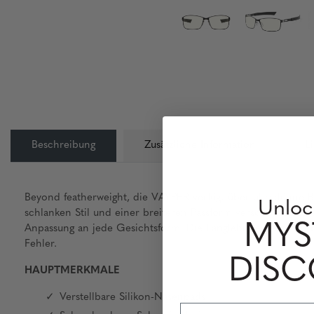
Beschreibung
Zusätzliche Information
L
Beyond featherweight, die VAYPER verfügt über ultradünne Bü
Unloc
schlanken Stil und einer breiteren Passform verschwindet dies
MYS
Anpassung an jede Gesichtsform. Die Langlebigkeit wird dur
Fehler.
DIS
HAUPTMERKMALE
Verstellbare Silikon-Nasenpads