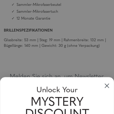
Sammler-Mikrofaserbeutel
Sammler-Mikrofasertuch
12 Monate Garantie
BRILLENSPEZIFIKATIONEN
Glasbreite: 53 mm | Steg: 19 mm | Rahmenbreite: 132 mm |
Bügellänge: 140 mm | Gewicht: 30 g (ohne Verpackung)
Melden Sie sich an, um Newsletter,
Sonderangebote und Gutscheine zu
Unlock Your
erhalten
MYSTERY
Bitte geben Sie Ihre E-Mail Adresse ein und abonnieren Sie!
Subscribe