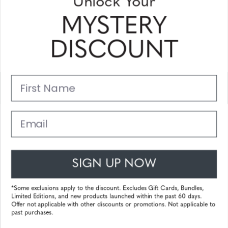
Unlock Your
erhalten
MYSTERY
Bitte geben Sie Ihre E-Mail Adresse ein und abonnieren Sie!
DISCOUNT
Subscribe
First Name
Unterstützung
Hauptlinks
Email
Kundendienst
SIGN UP NOW
© 2025 Gunnar Optiks. All Rights Reserved. The World Leader in
Computer Eyewear and Blue Light Lens Technology.
*Some exclusions apply to the discount. Excludes Gift Cards, Bundles,
Limited Editions, and new products launched within the past 60 days.
Powered by
Tecframe ERP
Offer not applicable with other discounts or promotions. Not applicable to
past purchases.