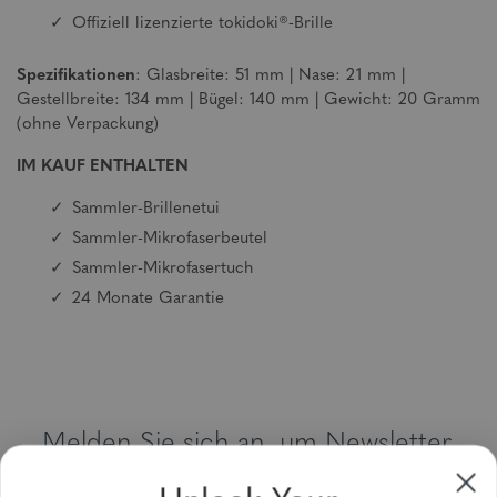
Offiziell lizenzierte tokidoki®-Brille
Spezifikationen
: Glasbreite: 51 mm | Nase: 21 mm |
Gestellbreite: 134 mm | Bügel: 140 mm | Gewicht: 20 Gramm
(ohne Verpackung)
IM KAUF ENTHALTEN
Sammler-Brillenetui
Sammler-Mikrofaserbeutel
Sammler-Mikrofasertuch
24 Monate Garantie
Melden Sie sich an, um Newsletter,
Sonderangebote und Gutscheine zu