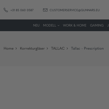
+31 85 060 0587
CUSTOMERSERVICE@GUNNARS.EU
NEU
MODELL
WORK & HOME
GAMING
Home
Korrekturgläser
TALLAC
Tallac - Prescription