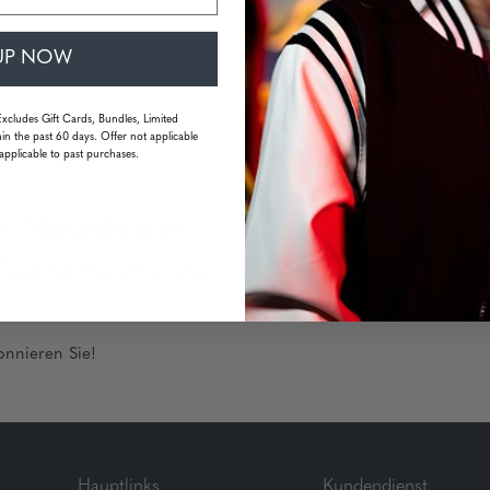
UP NOW
Excludes Gift Cards, Bundles, Limited
in the past 60 days. Offer not applicable
applicable to past purchases.
m Newsletter,
Gutscheine zu
onnieren Sie!
Hauptlinks
Kundendienst