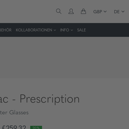
GBP
DE
BEHÖR
KOLLABORATIONEN
INFO
SALE
ac - Prescription
er Glasses
£259,32
20%