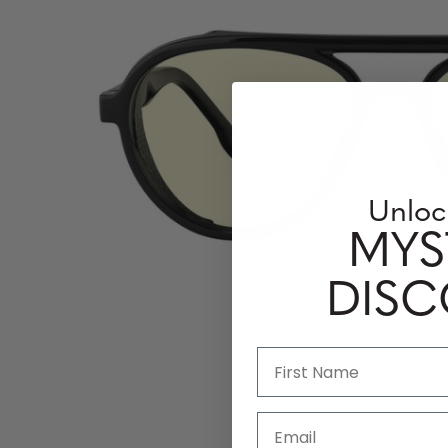
Unloc
MYS
DIS
Email