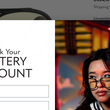
£324,15
Shipping 
Linsentö
k Your
Korrektur
TERY
Single
COUNT
Interm
Menge: