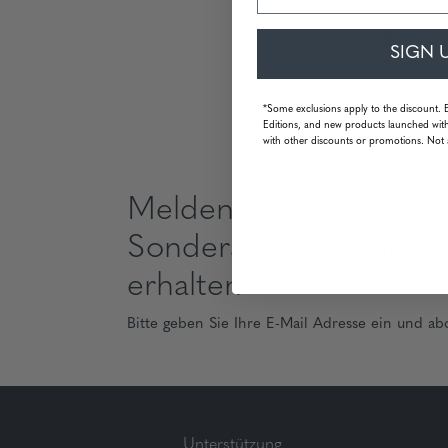
SIGN 
*Some exclusions apply to the discount. 
Editions, and new products launched with
with other discounts or promotions. Not 
Melden Sie sich an, u
Sonderangebote und 
erhalten
Bitte geben Sie Ihre E-Mail Adresse ein und ab
Unterstützung