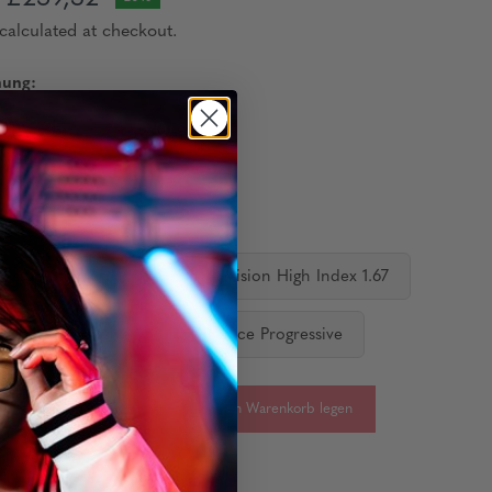
calculated at checkout.
nung:
gläser:
 Vision Standard
Single Vision High Index 1.67
ediate Progressive
Distance Progressive
-
+
In den Warenkorb legen