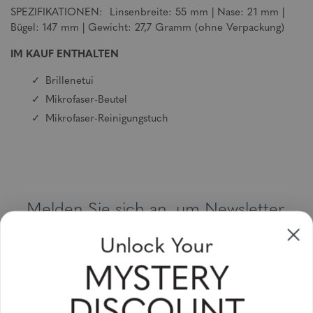
SPEZIFIKATIONEN: Linsenbreite: 55 mm | Nase: 21 mm |
Bügel: 147 mm | Gewicht: 27,7 Gramm (ohne Verpackung)
IM KAUF ENTHALTEN
Brillenetui
Mikrofaser-Beutel
Mikrofaser-Reinigungstuch
Melden Sie sich an, um Newsletter,
Sonderangebote und Gutscheine zu
Unlock Your
erhalten
MYSTERY
Bitte geben Sie Ihre E-Mail Adresse ein und abonnieren Sie!
Subscribe