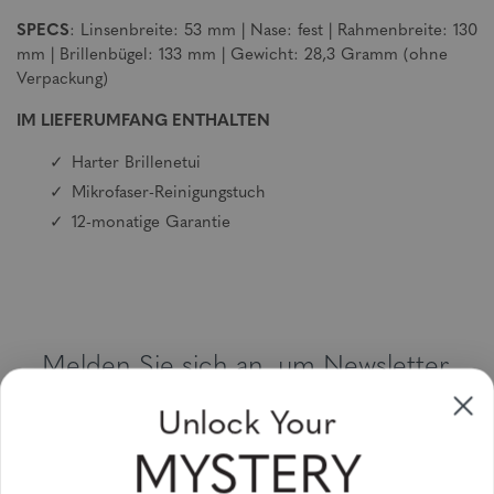
SPECS
: Linsenbreite: 53 mm | Nase: fest | Rahmenbreite: 130
mm | Brillenbügel: 133 mm | Gewicht: 28,3 Gramm (ohne
Verpackung)
IM LIEFERUMFANG ENTHALTEN
Harter Brillenetui
Mikrofaser-Reinigungstuch
12-monatige Garantie
Melden Sie sich an, um Newsletter,
Sonderangebote und Gutscheine zu
Unlock Your
erhalten
MYSTERY
Bitte geben Sie Ihre E-Mail Adresse ein und abonnieren Sie!