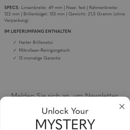
SPECS
: Linsenbreite: 49 mm | Nase: fest | Rahmenbreite:
122 mm | Brillenbügel: 133 mm | Gewicht: 21,5 Gramm (ohne
Verpackung)
IM LIEFERUMFANG ENTHALTEN
Harter Brillenetui
Mikrofaser-Reinigungstuch
12-monatige Garantie
Melden Sie sich an, um Newsletter,
Sonderangebote und Gutscheine zu
Unlock Your
erhalten
MYSTERY
Bitte geben Sie Ihre E-Mail Adresse ein und abonnieren Sie!