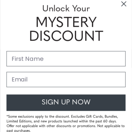
Sonderangebote und Gutscheine zu
Unlock Your
erhalten
MYSTERY
Bitte geben Sie Ihre E-Mail Adresse ein und abonnieren Sie!
DISCOUNT
Subscribe
First Name
Unterstützung
Hauptlinks
Email
Kundendienst
SIGN UP NOW
© 2025 Gunnar Optiks. All Rights Reserved. The World Leader in
Computer Eyewear and Blue Light Lens Technology.
*Some exclusions apply to the discount. Excludes Gift Cards, Bundles,
Limited Editions, and new products launched within the past 60 days.
Powered by
Tecframe ERP
Offer not applicable with other discounts or promotions. Not applicable to
past purchases.