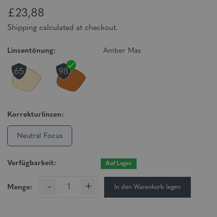
£23,88
Shipping calculated at checkout.
Linsentönung:
Amber Max
Korrekturlinsen:
Neutral Focus
Verfügbarkeit:
Auf Lager
-
+
In den Warenkorb legen
Menge: