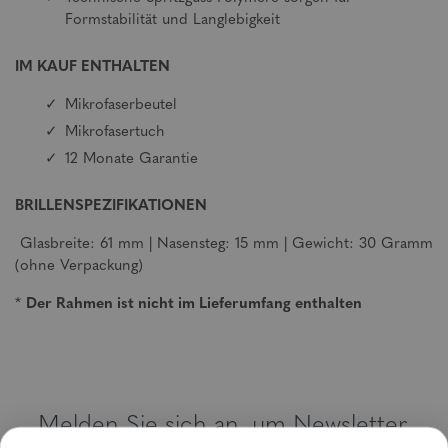
Formstabilität und Langlebigkeit
IM KAUF ENTHALTEN
Mikrofaserbeutel
Mikrofasertuch
12 Monate Garantie
BRILLENSPEZIFIKATIONEN
Glasbreite: 61 mm | Nasensteg: 15 mm | Gewicht: 30 Gramm
(ohne Verpackung)
*
Der Rahmen ist nicht im Lieferumfang enthalten
Melden Sie sich an, um Newsletter,