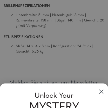
BRILLENSPEZIFIKATIONEN
Linsenbreite: 51 mm | Nasenbügel: 18 mm |
Rahmenbreite: 138 mm | Bügel: 140 mm | Gewicht: 20
g (mit Verpackung)
ETUISPEZIFIKATIONEN
Maße: 14 x 14 x 8 cm | Konfiguration: 24 Stück |
Gewicht: 6,26 kg
Melden Sie sich an, um Newsletter,
Sonderangebote und Gutscheine zu
Unlock Your
erhalten
MYSTERY
Bitte geben Sie Ihre E-Mail Adresse ein und abonnieren Sie!