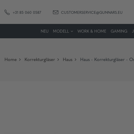
+31 85 060 0587
CUSTOMERSERVICE@GUNNARS.EU
NEU
MODELL
WORK & HOME
GAMING
Home
Korrekturgläser
Haus
Haus - Korrekturgläser - 