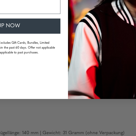
g
finierten Look
ür Ihre Bedürfnisse)
UP NOW
ulichtschutz erhältlich
r für klare Sicht
Excludes Gift Cards, Bundles, Limited
in the past 60 days. Offer not applicable
Kratzern
applicable to past purchases.
d reduzierte Blendung)
 Bügellänge: 140 mm | Gewicht: 31 Gramm (ohne Verpackung)