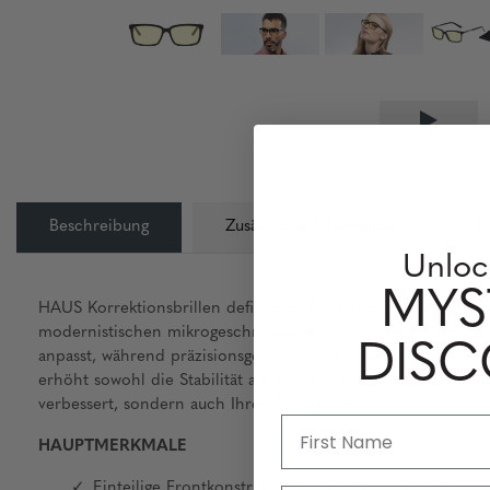
Beschreibung
Zusätzliche Information
L
Unloc
MYS
HAUS Korrektionsbrillen definieren die Brillenarchitektur ne
modernistischen mikrogeschmiedeten Details verbinden. Acet
DIS
anpasst, während präzisionsgefertigte Scharniere für sanfte B
erhöht sowohl die Stabilität als auch die Langlebigkeit, wodu
verbessert, sondern auch Ihren Stil aufwertet.
HAUPTMERKMALE
Einteilige Frontkonstruktion für nahtloses Design