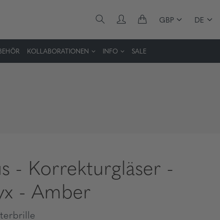
GBP
DE
BEHÖR
KOLLABORATIONEN
INFO
SALE
s - Korrekturgläser -
x - Amber
erbrille