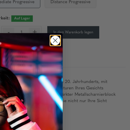
ediate Progressive
Distance Progressive
keit:
Auf Lager
-
+
In den Warenkorb legen
on der Handwerkskunst des frühen 20. Jahrhunderts, mit
rm, die sich mühelos an die Konturen Ihres Gesichts
nztägigen Tragekomfort. Ein verstärkter Metallscharnierblock
gebnis? Eine Korrektionsbrille, die nicht nur Ihre Sicht