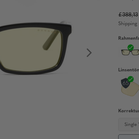
£388,13
Shipping 
Rahmenfa
Linsentö
Korrektur
Single