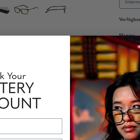
Interm
Verfügbar
Menge:
insen Information
Perfomance Level
k Your
TERY
u, indem sie handgefertigte europäische Materialien, inspiriert v
atbügel mit flexiblen Innenkernen bieten eine anpassbare Passfo
COUNT
ewegungen und kontrollierte Flexibilität sorgen – für sicheren, ga
rch diese Brillen ideal für den langfristigen Gebrauch sind. Das Er