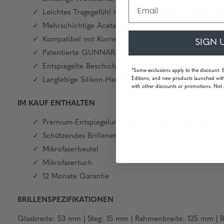
Email
Leichtes Tragegefühl mit perfekter Gewichtsverteilun
Mehrschichtige Acetatmaterialien für einen edlen, raf
Kompatibel mit Korrektionsgläsern (maßgeschneidert f
SIGN 
Patentierte GUNNAR-Glastechnologie optional mit Bla
Entspiegelte Beschichtung auf beiden Seiten der Gläse
*Some exclusions apply to the discount. 
Editions, and new products launched with
Langlebige Silikon-Hartbeschichtung zum Schutz vor 
with other discounts or promotions. Not 
IM KAUF ENTHALTEN
Premium-Entspiegelungsbeschichtung (für Klarheit un
Schützendes Brillenetui
Mikrofaserbeutel
Mikrofasertuch
12 Monate Garantie
BRILLENSPEZIFIKATIONEN
Glasbreite: 53 mm | Steg: 15 mm | Rahmenbreite: 125 mm |