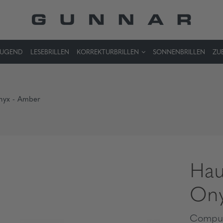
JUGEND
LESEBRILLEN
KORREKTURBRILLEN
SONNENBRILLEN
ZU
Onyx - Amber
Hau
Ony
Comput