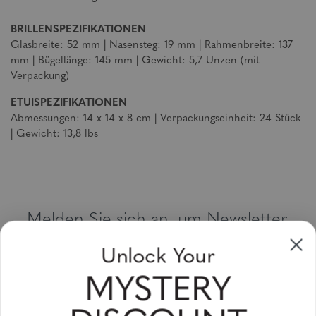
BRILLENSPEZIFIKATIONEN
Glasbreite: 52 mm | Nasensteg: 19 mm | Rahmenbreite: 137
mm | Bügellänge: 145 mm | Gewicht: 5,7 Unzen (mit
Verpackung)
ETUISPEZIFIKATIONEN
Abmessungen: 14 x 14 x 8 cm | Verpackungseinheit: 24 Stück
| Gewicht: 13,8 lbs
Melden Sie sich an, um Newsletter,
Sonderangebote und Gutscheine zu
Unlock Your
erhalten
MYSTERY
Bitte geben Sie Ihre E-Mail Adresse ein und abonnieren Sie!
Subscribe