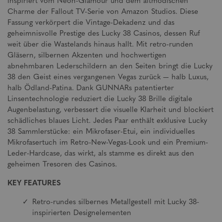
inspiriert vom Neon-Glamour und dem altmodischen
Charme der Fallout TV-Serie von Amazon Studios. Diese
Fassung verkörpert die Vintage-Dekadenz und das
geheimnisvolle Prestige des Lucky 38 Casinos, dessen Ruf
weit über die Wastelands hinaus hallt. Mit retro-runden
Gläsern, silbernen Akzenten und hochwertigen
abnehmbaren Lederschildern an den Seiten bringt die Lucky
38 den Geist eines vergangenen Vegas zurück — halb Luxus,
halb Ödland-Patina. Dank GUNNARs patentierter
Linsentechnologie reduziert die Lucky 38 Brille digitale
Augenbelastung, verbessert die visuelle Klarheit und blockiert
schädliches blaues Licht. Jedes Paar enthält exklusive Lucky
38 Sammlerstücke: ein Mikrofaser-Etui, ein individuelles
Mikrofasertuch im Retro-New-Vegas-Look und ein Premium-
Leder-Hardcase, das wirkt, als stamme es direkt aus den
geheimen Tresoren des Casinos.
KEY FEATURES
Retro-rundes silbernes Metallgestell mit Lucky 38-
inspirierten Designelementen