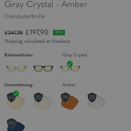
Gray Crystal - Amber
Computerbrille
£197,90
£247,38
20%
Shipping calculated at checkout.
Rahmenfarbe:
Gray Crystal
Linsentönung:
Amber