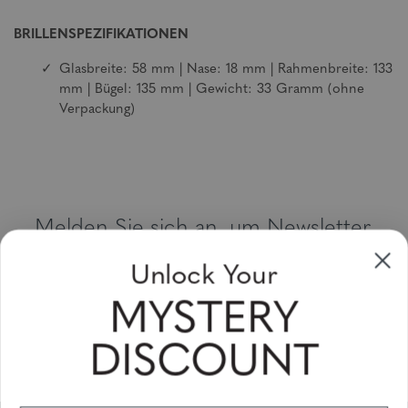
BRILLENSPEZIFIKATIONEN
Glasbreite: 58 mm | Nase: 18 mm | Rahmenbreite: 133
mm | Bügel: 135 mm | Gewicht: 33 Gramm (ohne
Verpackung)
Melden Sie sich an, um Newsletter,
Sonderangebote und Gutscheine zu
Unlock Your
erhalten
MYSTERY
Bitte geben Sie Ihre E-Mail Adresse ein und abonnieren Sie!
DISCOUNT
Subscribe