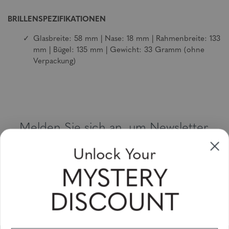
BRILLENSPEZIFIKATIONEN
Glasbreite: 58 mm | Nase: 18 mm | Rahmenbreite: 133
mm | Bügel: 135 mm | Gewicht: 33 Gramm (ohne
Verpackung)
Melden Sie sich an, um Newsletter,
Sonderangebote und Gutscheine zu
Unlock Your
erhalten
MYSTERY
Bitte geben Sie Ihre E-Mail Adresse ein und abonnieren Sie!
DISCOUNT
Subscribe