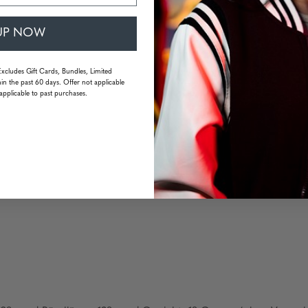
UP NOW
Excludes Gift Cards, Bundles, Limited
ückseite der Linse
in the past 60 days. Offer not applicable
applicable to past purchases.