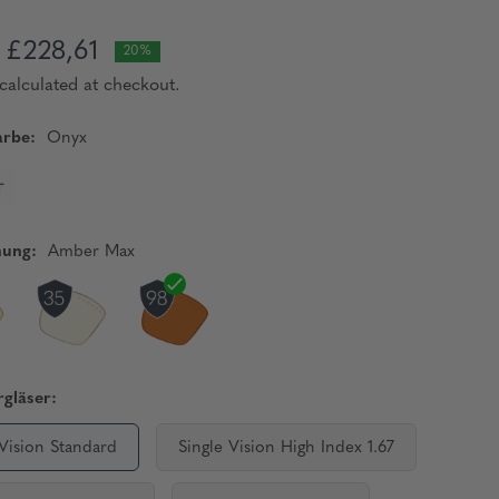
£228,61
20%
calculated at checkout.
rbe:
Onyx
nung:
Amber Max
gläser:
 Vision Standard
Single Vision High Index 1.67