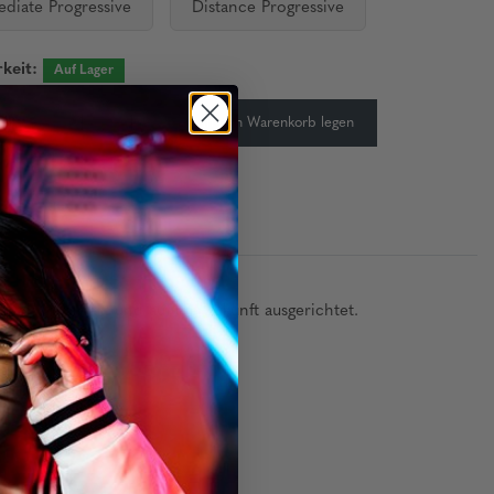
ediate Progressive
Distance Progressive
keit:
Auf Lager
-
+
In den Warenkorb legen
it inspiriert und auf die Zukunft ausgerichtet.
r Klassiker.