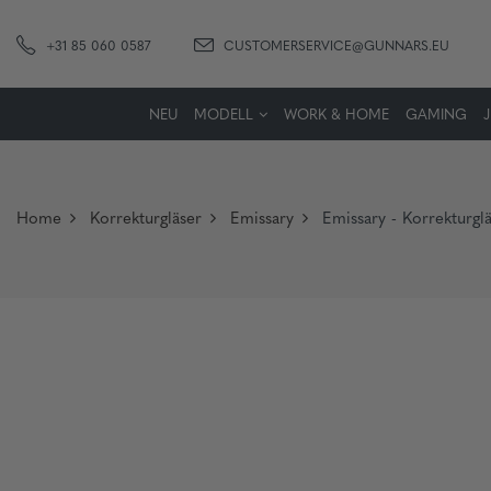
+31 85 060 0587
CUSTOMERSERVICE@GUNNARS.EU
NEU
MODELL
WORK & HOME
GAMING
Home
Korrekturgläser
Emissary
Emissary - Korrekturg