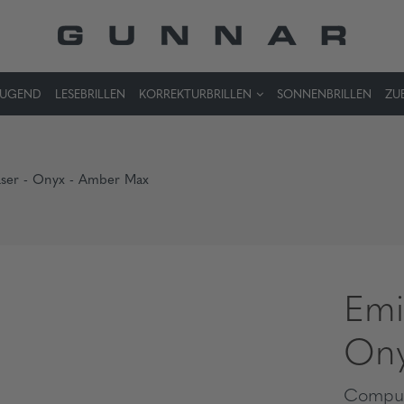
JUGEND
LESEBRILLEN
KORREKTURBRILLEN
SONNENBRILLEN
ZU
läser - Onyx - Amber Max
Emi
Ony
Comput