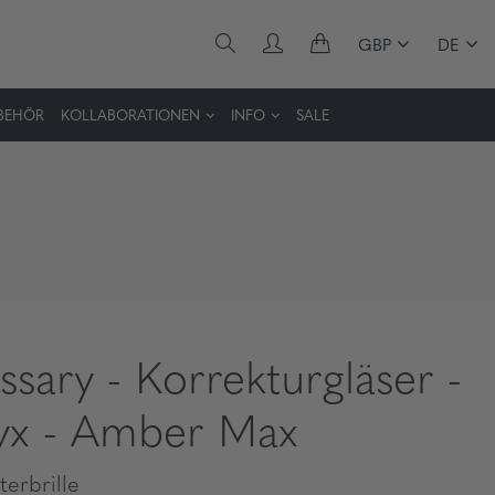
GBP
DE
BEHÖR
KOLLABORATIONEN
INFO
SALE
ssary - Korrekturgläser -
x - Amber Max
erbrille