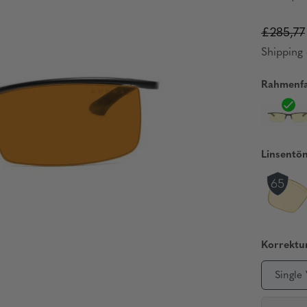
£285,77
Shipping 
Rahmenfa
Linsentö
Korrektur
Single