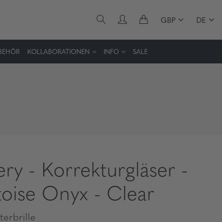
GBP
DE
BEHÖR
KOLLABORATIONEN
INFO
SALE
ry - Korrekturgläser -
toise Onyx - Clear
erbrille