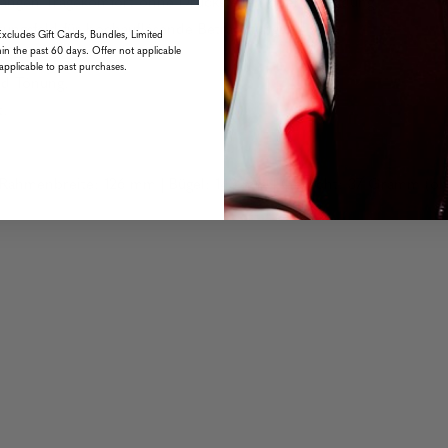
 langen Tragekomfort ohne Druckstellen oder Ermüdung.
ungsfeld für hochauflösende Betrachtungen.
Excludes Gift Cards, Bundles, Limited
in the past 60 days. Offer not applicable
kseite.
applicable to past purchases.
nd Tönung.
t.
| Rahmenbreite: 126 mm | Bügel: 143 mm | Gewicht: 37 Gramm (o