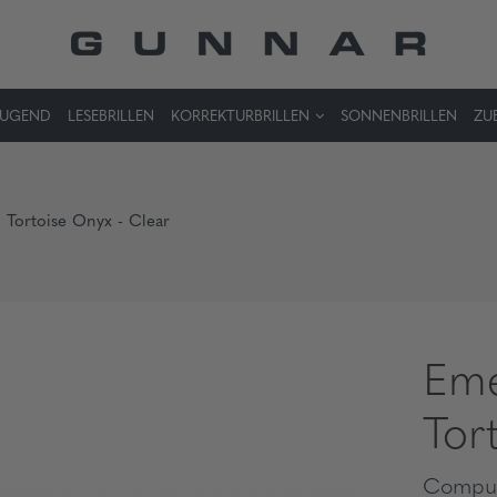
JUGEND
LESEBRILLEN
KORREKTURBRILLEN
SONNENBRILLEN
ZU
- Tortoise Onyx - Clear
Eme
Tor
Comput