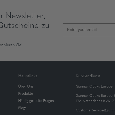
m Newsletter,
Gutscheine zu
onnieren Sie!
Hauptlinks
Kundendienst
Über Uns
Gunnar Optiks Europe
Produkte
Gunnar Optiks Europe 
Häufig gestellte Fragen
The Netherlands KVK: 
Blogs
CustomerService@gunna