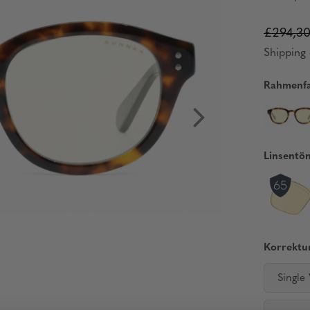
£294,3
Shipping 
Rahmenfa
Linsentö
Korrektur
Single