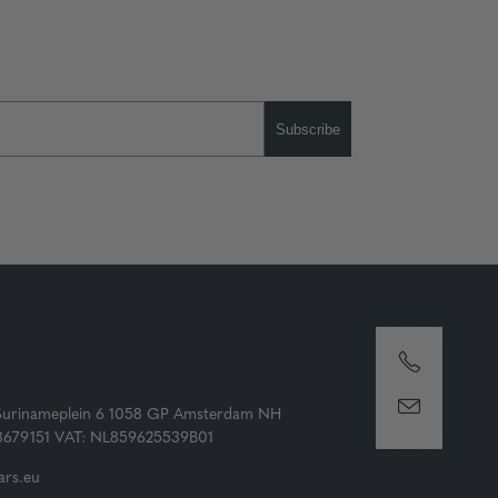
Subscribe
Surinameplein 6 1058 GP Amsterdam NH
73679151 VAT: NL859625539B01
rs.eu