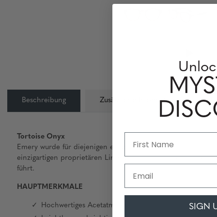
Unloc
MYS
Beschreibung
Zusätzliche Information
L
DIS
Tortoise Onyx
Emery wurde für diejenigen entwickelt, die das Absolut Bes
einzigartigen proprietären Linse gepaart, die entwickelt wur
Email
führt.
HAUPTMERKMALE
Hochwertiges Acetatmaterial.
SIGN 