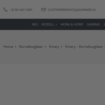
+31 85 060 0587
CUSTOMERSERVICE@GUNNARS.EU
NEU
MODELL
WORK & HOME
GAMING
Home
Korrekturgläser
Emery
Emery - Korrekturgläser 