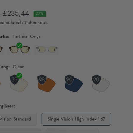
£235,44
0
20%
calculated at checkout.
rbe:
Tortoise Onyx
nung:
Clear
gläser:
 Vision Standard
Single Vision High Index 1.67