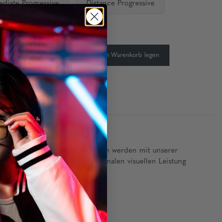
ediate Progressive
Distance Progressive
keit:
Auf Lager
-
+
In den Warenkorb legen
rial und tadelloses Rahmendesign werden mit unserer
zu verbessern, was zu einer optimalen visuellen Leistung