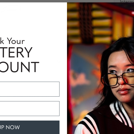
Interm
Verfügbar
Menge:
k Your
TERY
insen Information
Perfomance Level
COUNT
te aus ihrer digitalen Erfahrung suchen. Hochwertiges Rahmenmate
de, um schädliches blaues Licht zu blockieren, Klarheit und Fokus 
UP NOW