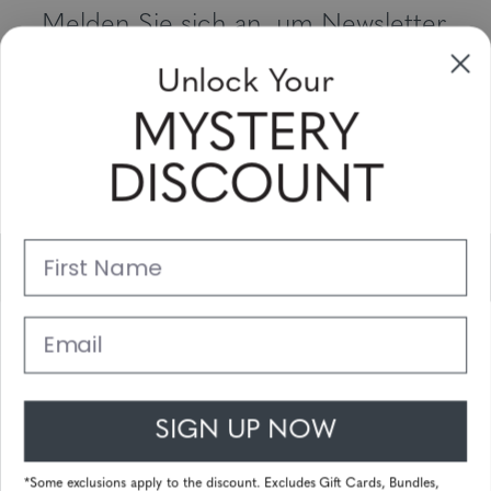
Melden Sie sich an, um Newsletter,
Sonderangebote und Gutscheine zu
Unlock Your
erhalten
MYSTERY
Bitte geben Sie Ihre E-Mail Adresse ein und abonnieren Sie!
DISCOUNT
Subscribe
First Name
Unterstützung
Hauptlinks
Email
Kundendienst
SIGN UP NOW
© 2025 Gunnar Optiks. All Rights Reserved. The World Leader in
Computer Eyewear and Blue Light Lens Technology.
*Some exclusions apply to the discount. Excludes Gift Cards, Bundles,