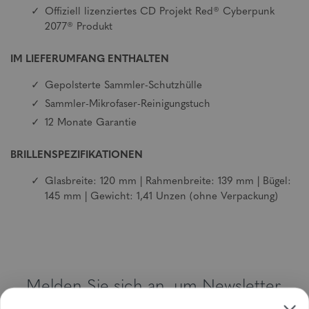
Offiziell lizenziertes CD Projekt Red® Cyberpunk
2077® Produkt
IM LIEFERUMFANG ENTHALTEN
Gepolsterte Sammler-Schutzhülle
Sammler-Mikrofaser-Reinigungstuch
12 Monate Garantie
BRILLENSPEZIFIKATIONEN
Glasbreite: 120 mm | Rahmenbreite: 139 mm | Bügel:
145 mm | Gewicht: 1,41 Unzen (ohne Verpackung)
Melden Sie sich an, um Newsletter,
Sonderangebote und Gutscheine zu