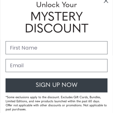
Unlock Your
erhalten
MYSTERY
Bitte geben Sie Ihre E-Mail Adresse ein und abonnieren Sie!
DISCOUNT
Subscribe
First Name
Unterstützung
Hauptlinks
Email
Kundendienst
SIGN UP NOW
© 2025 Gunnar Optiks. All Rights Reserved. The World Leader in
Computer Eyewear and Blue Light Lens Technology.
*Some exclusions apply to the discount. Excludes Gift Cards, Bundles,
Limited Editions, and new products launched within the past 60 days.
Powered by
Tecframe ERP
Offer not applicable with other discounts or promotions. Not applicable to
past purchases.