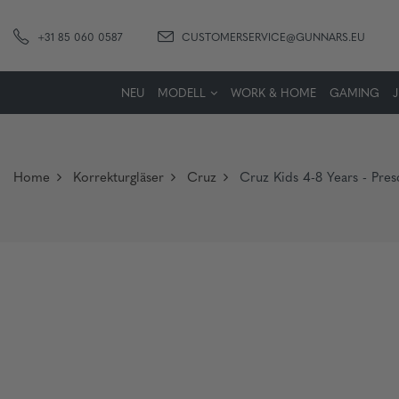
+31 85 060 0587
CUSTOMERSERVICE@GUNNARS.EU
NEU
MODELL
WORK & HOME
GAMING
Home
Korrekturgläser
Cruz
Cruz Kids 4-8 Years - Pre