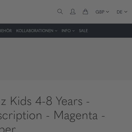
GBP
DE
BEHÖR
KOLLABORATIONEN
INFO
SALE
z Kids 4-8 Years -
scription - Magenta -
ber