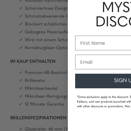
Robustes Nylonrahmenmaterial
MYS
Scharnierloses Design für extreme Flexibilität
Schmutzabweisende Glasbeschichtungen
DIS
Blockiert schädliches blaues Licht und 100 % UV-Lic
Gebogene Nasenauflage für gleichmäßige Gewichtsver
Wird mit einem Schutzetui und Clip geliefert
Korrekturgläser-Optionen verfügbar
Email
IM KAUF ENTHALTEN
Premium-AR-Beschichtung
SIGN 
Brillenetui
Mikrofaserbeutel
Mikrofaser-Reinigungstuch
*Some exclusions apply to the discount. 
Editions, and new products launched with
12 Monate Garantie
with other discounts or promotions. Not 
BRILLENSPEZIFIKATIONEN
Glasbreite: 46 mm | Nase: 14 mm | Rahmenbreite: 1