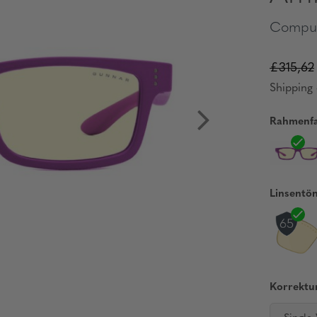
Comput
£315,62
Shipping 
Rahmenfa
Linsentö
Korrektur