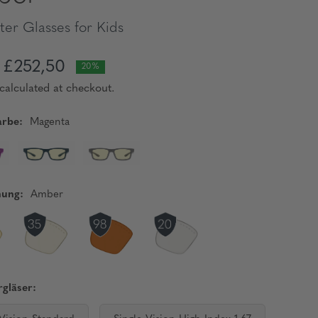
er Glasses for Kids
£252,50
20%
calculated at checkout.
rbe:
Magenta
nung:
Amber
gläser: