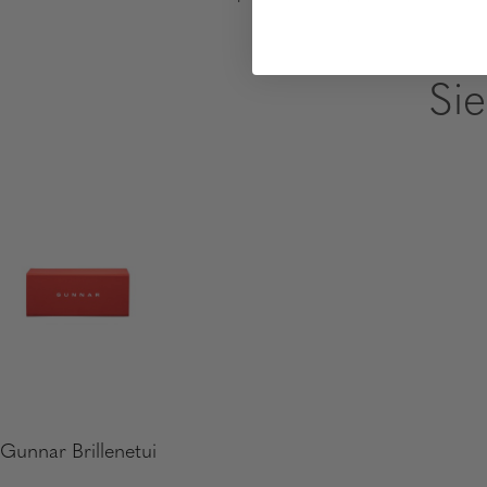
Si
Gunnar Brillenetui