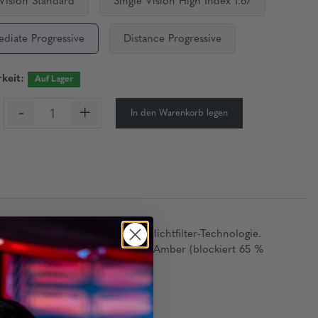
 Vision Standard
Single Vision High Index 1.67
ediate Progressive
Distance Progressive
keit:
Auf Lager
-
+
In den Warenkorb legen
n führenden Experten für Blaulichtfilter-Technologie.
ockiert 35 % blaues Licht) und Amber (blockiert 65 %
in.