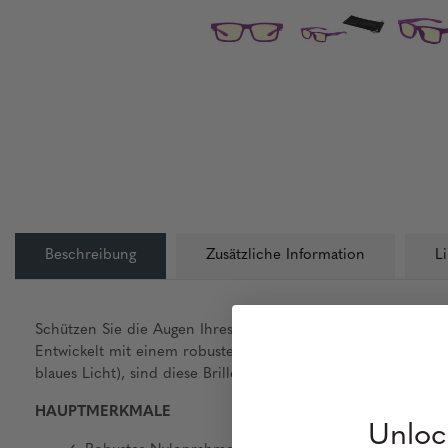
Beschreibung
Zusätzliche Information
L
Schützen Sie die Augen Ihres Kindes im digitalen Zeitalter 
Entwickelt mit einem robusten Nylonrahmen und ausgestatte
blaues Licht), sind diese Brillen klinisch getestet und von 
HAUPTMERKMALE
Unloc