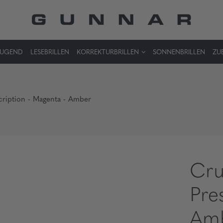
JUGEND
LESEBRILLEN
KORREKTURBRILLEN
SONNENBRILLEN
ZU
scription - Magenta - Amber
Cru
Pre
Am