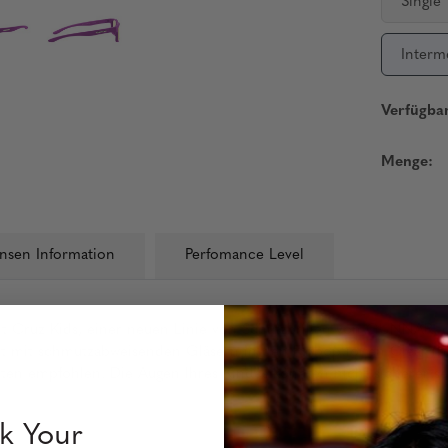
Single
Interm
Verfügbar
Menge:
insen Information
Perfomance Level
mit Cruz Kids, einer neuen Linie von Schutzbrillen von GUNNAR, de
t mit schmutzabweisenden Gläsern in den Farboptionen Clear (bl
Ärzten empfohlen. Die Augen Ihres Kindes könnten nicht sicherer se
k Your