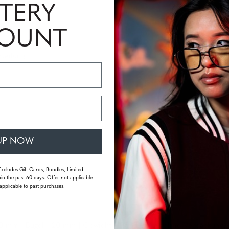
TERY
COUNT
ht
teilung
UP NOW
Excludes Gift Cards, Bundles, Limited
in the past 60 days. Offer not applicable
applicable to past purchases.
20 mm | Bügel: 120 mm | Gewicht: 19,5 Gramm (ohne Verpackung)