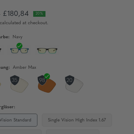
£180,84
5
20%
calculated at checkout.
rbe:
Navy
nung:
Amber Max
gläser:
 Vision Standard
Single Vision High Index 1.67