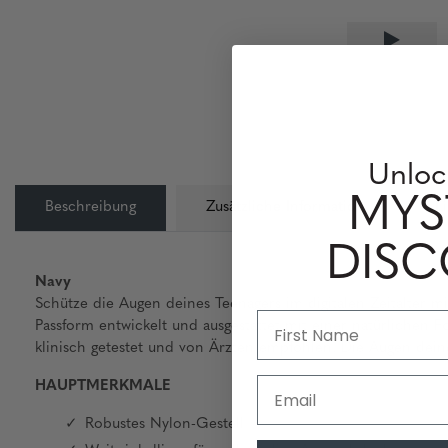
Unloc
MYS
Beschreibung
Zusätzliche Information
L
DIS
Navy
Schütze die Augen deines Teenagers im digitalen Zeitalter m
Passform entwickelt und ausgestattet mit einer natürlichen Fo
klinisch getestet und von Ärzten empfohlen. Die Augen dein
Email
HAUPTMERKMALE
Robustes Nylon-Gestell