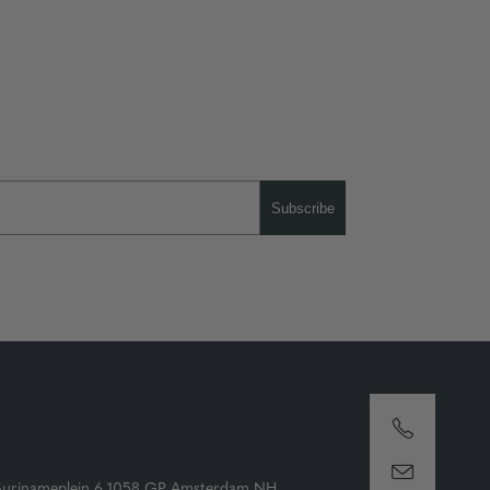
Subscribe
Surinameplein 6 1058 GP Amsterdam NH