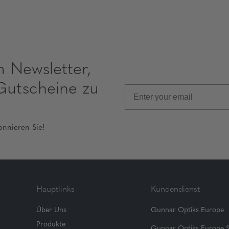
m Newsletter,
Gutscheine zu
onnieren Sie!
Hauptlinks
Kundendienst
Über Uns
Gunnar Optiks Europe
Produkte
Gunnar Optiks Europe 