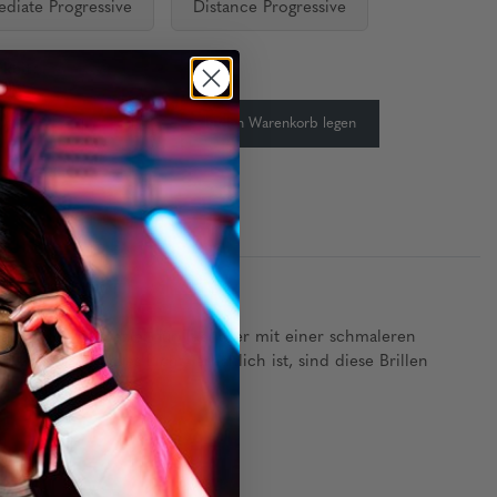
ediate Progressive
Distance Progressive
keit:
Auf Lager
-
+
In den Warenkorb legen
echnologie. Speziell für Teenager mit einer schmaleren
kiert 65% blaues Licht) erhältlich ist, sind diese Brillen