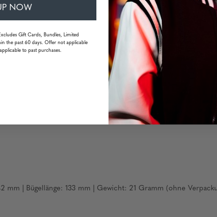
UP NOW
t
Excludes Gift Cards, Bundles, Limited
teilung
in the past 60 days. Offer not applicable
applicable to past purchases.
 142 mm | Bügellänge: 133 mm | Gewicht: 21 Gramm (ohne Verpack