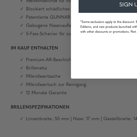
Weitwinkellinse für vollständige Augenabdeckung
SIGN 
Blockiert schädliches blaues Licht und 100% UV-Lich
Patentierte GUNNAR-Linsentechnologie
*Some exclusions apply to the discount. 
Gebogene Nasenauflage für gleichmäßige Gewichtsver
Editions, and new products launched with
with other discounts or promotions. Not 
5-Fass-Schanier für zusätzliche Haltbarkeit
IM KAUF ENTHALTEN
Premium-AR-Beschichtung
Brillenetui
Mikrofasertasche
Mikrofasertuch zur Reinigung
12 Monate Garantie
BRILLENSPEZIFIKATIONEN
Linsenbreite: 55 mm | Nase: 17 mm | Gestellbreite: