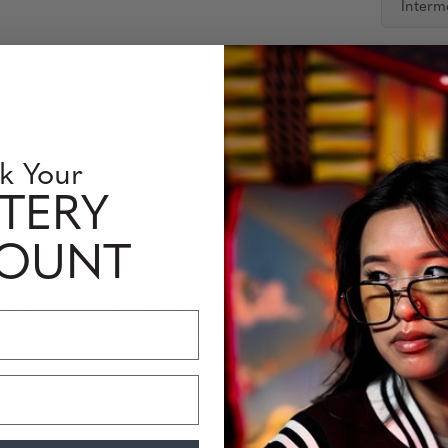
Interm
Verfügbar
Menge:
k Your
TERY
insen Information
Perfomance Level
COUNT
it Cruz von GUNNAR, den führenden Experten für Blaulichtfilter-T
kuslinse, die in Clear (blockiert 35% blaues Licht) und Amber (bloc
es Teenagers könnten nicht besser geschützt sein.