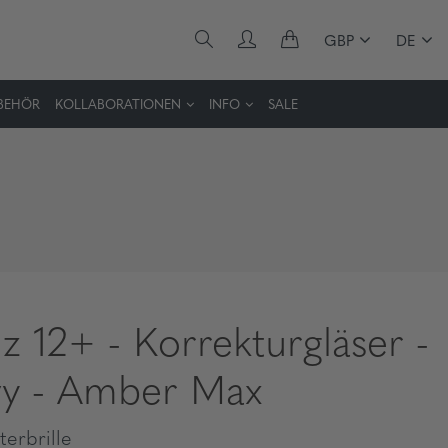
GBP
DE
BEHÖR
KOLLABORATIONEN
INFO
SALE
z 12+ - Korrekturgläser -
y - Amber Max
erbrille