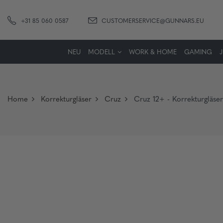
+31 85 060 0587
CUSTOMERSERVICE@GUNNARS.EU
NEU
MODELL
WORK & HOME
GAMING
Home
Korrekturgläser
Cruz
Cruz 12+ - Korrekturgläse