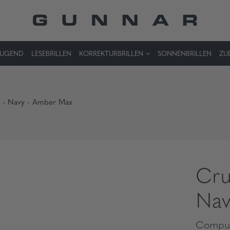
JUGEND
LESEBRILLEN
KORREKTURBRILLEN
SONNENBRILLEN
ZU
r - Navy - Amber Max
Cru
Nav
Comput