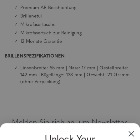
Premium-AR-Beschichtung
Brillenetui
Mikrofasertasche
Mikrofasertuch zur Reinigung
12 Monate Garantie
BRILLENSPEZIFIKATIONEN
Linsenbreite: 55 mm | Nase: 17 mm | Gestellbreite:
142 mm | Bügellänge: 133 mm | Gewicht: 21 Gramm
(ohne Verpackung)
Melden Sie sich an, um Newsletter,
Sonderangebote und Gutscheine zu
Unlock Your